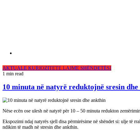
AKTUALE
KURIOZITETE
LAJME
SHËNDETËSI
1 min read
10 minuta në natyrë reduktojnë sresin dhe
Nëse ecën ose ulesh në natyrë për 10 – 50 minuta redukton zemërimin,
Ekspozimi ndaj natyrës sjell disa përmirësime në shëndet si: ulje të r
ndikim të madh në stresin dhe ankthin.