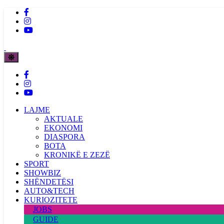
LAJME
AKTUALE
EKONOMI
DIASPORA
BOTA
KRONIKË E ZEZË
SPORT
SHOWBIZ
SHËNDETËSI
AUTO&TECH
KURIOZITETE
JOBS
GUIDE