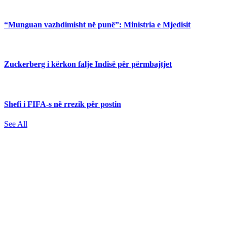
“Munguan vazhdimisht në punë”: Ministria e Mjedisit
Zuckerberg i kërkon falje Indisë për përmbajtjet
Shefi i FIFA-s në rrezik për postin
See All