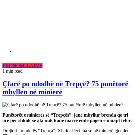
EKONOMI
LAJME
1 min read
Çfarë po ndodhë në Trepçë? 75 punëtorë
mbyllen në minierë
Punëtorët e minierës së “Trepçës”, janë mbyllur brenda qe tri
orë për shkak se ata nuk kanë marrë ende pagën e muajit tetor.
Drejtori i minierës “Trepça”, Xhafer Peci tha se në minierë gjenden