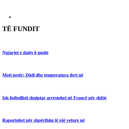
TË FUNDIT
Ngjarjet e datës 6 gusht
Moti nesër: Diell dhe temperatura deri në
Ish-futbollisti shqiptar arrestohet në Francë për shitje
Raportohet për shpërthim të një veture në