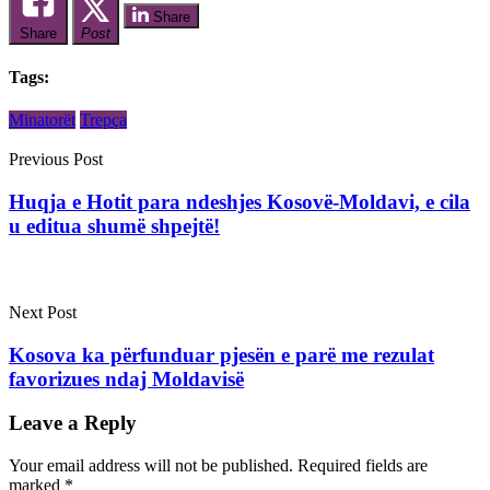
Share
Share
Post
Tags:
Minatorët
Trepça
Previous Post
Huqja e Hotit para ndeshjes Kosovë-Moldavi, e cila
u editua shumë shpejtë!
Next Post
Kosova ka përfunduar pjesën e parë me rezulat
favorizues ndaj Moldavisë
Leave a Reply
Your email address will not be published.
Required fields are
marked
*