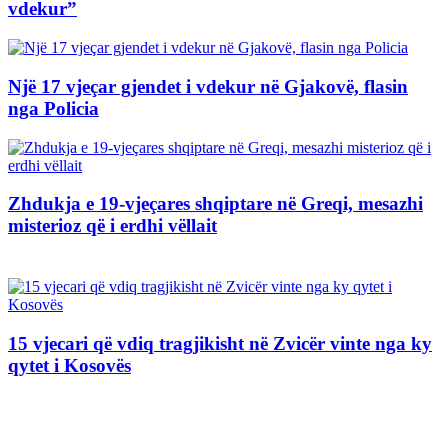
vdekur”
Një 17 vjeçar gjendet i vdekur në Gjakovë, flasin
nga Policia
Zhdukja e 19-vjeçares shqiptare në Greqi, mesazhi
misterioz që i erdhi vëllait
15 vjecari që vdiq tragjikisht në Zvicër vinte nga ky
qytet i Kosovës