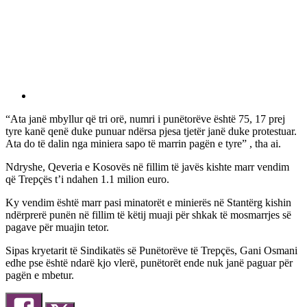
“Ata janë mbyllur që tri orë, numri i punëtorëve është 75, 17 prej
tyre kanë qenë duke punuar ndërsa pjesa tjetër janë duke protestuar.
Ata do të dalin nga miniera sapo të marrin pagën e tyre” , tha ai.
Ndryshe, Qeveria e Kosovës në fillim të javës kishte marr vendim
që Trepçës t’i ndahen 1.1 milion euro.
Ky vendim është marr pasi minatorët e minierës në Stantërg kishin
ndërprerë punën në fillim të këtij muaji për shkak të mosmarrjes së
pagave për muajin tetor.
Sipas kryetarit të Sindikatës së Punëtorëve të Trepçës, Gani Osmani
edhe pse është ndarë kjo vlerë, punëtorët ende nuk janë paguar për
pagën e mbetur.