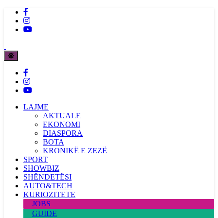
LAJME
AKTUALE
EKONOMI
DIASPORA
BOTA
KRONIKË E ZEZË
SPORT
SHOWBIZ
SHËNDETËSI
AUTO&TECH
KURIOZITETE
JOBS
GUIDE