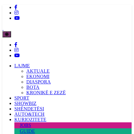
LAJME
AKTUALE
EKONOMI
DIASPORA
BOTA
KRONIKË E ZEZË
SPORT
SHOWBIZ
SHËNDETËSI
AUTO&TECH
KURIOZITETE
JOBS
GUIDE