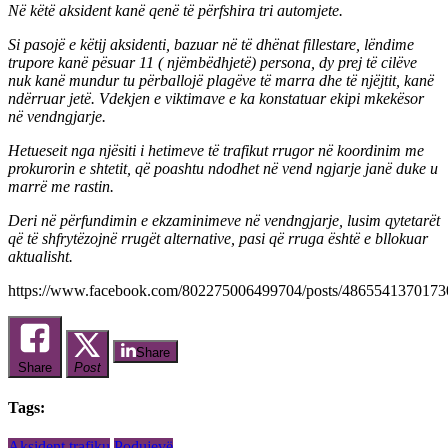
Në këtë aksident kanë qenë të përfshira tri automjete.
Si pasojë e këtij aksidenti, bazuar në të dhënat fillestare, lëndime
trupore kanë pësuar 11 ( njëmbëdhjetë) persona, dy prej të cilëve
nuk kanë mundur tu përballojë plagëve të marra dhe të njëjtit, kanë
ndërruar jetë. Vdekjen e viktimave e ka konstatuar ekipi mkekësor
në vendngjarje.
Hetueseit nga njësiti i hetimeve të trafikut rrugor në koordinim me
prokurorin e shtetit, që poashtu ndodhet në vend ngjarje janë duke u
marrë me rastin.
Deri në përfundimin e ekzaminimeve në vendngjarje, lusim qytetarët
që të shfrytëzojnë rrugët alternative, pasi që rruga është e bllokuar
aktualisht.
https://www.facebook.com/802275006499704/posts/4865541370173
Share
Share
Post
Tags:
Aksident trafiku
Podujevë