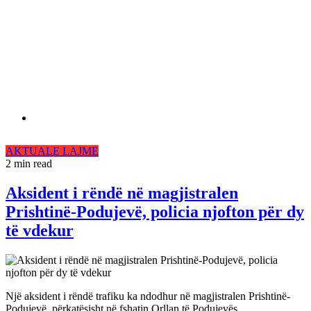
AKTUALE
LAJME
2 min read
Aksident i rëndë në magjistralen
Prishtinë-Podujevë, policia njofton për dy
të vdekur
Një aksident i rëndë trafiku ka ndodhur në magjistralen Prishtinë-
Podujevë, përkatësisht në fshatin Orllan të Podujevës.