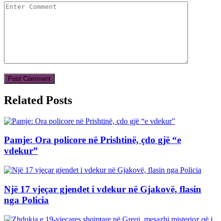
Related Posts
Pamje: Ora policore në Prishtinë, çdo gjë “e
vdekur”
Një 17 vjeçar gjendet i vdekur në Gjakovë, flasin
nga Policia