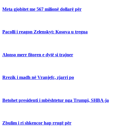
Meta gjobitet me 567 milionë dollarë për
Pacolli i reagon Zelenskyt: Kosova u tregua
Alonso merr fitoren e dytë si trajner
Rrezik i madh në Vranjefc, zjarri po
Betohet presidenti i mbështetur nga Trumpi, SHBA-ja
Zbulim i ri shkencor hap rrugë për