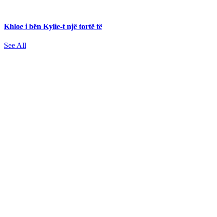
Khloe i bën Kylie-t një tortë të
See All