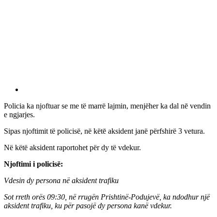
Policia ka njoftuar se me të marrë lajmin, menjëher ka dal nē vendin
e ngjarjes.
Sipas njoftimit të policisë, në këtē aksident janë përfshirë 3 vetura.
Në këtë aksident raportohet për dy të vdekur.
Njoftimi i policisë:
Vdesin dy persona në aksident trafiku
Sot rreth orës 09:30, në rrugën Prishtinë-Podujevë, ka ndodhur një
aksident trafiku, ku për pasojë dy persona kanë vdekur.