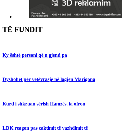
TË FUNDIT
Ky është personi që u gjend pa
Dyshohet për vetëvrasje në lagjen Marigona
Kurti i shkruan sërish Hamzës, ia ofron
LDK reagon pas caktimit të vazhdimit të