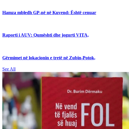
Hamza mbledh GP-në në Kuvend: Është cenuar
Raporti i AUV: Qumështi dhe jogurti VITA,
Gërmimet në lokacionin e tretë në Zubin-Potok,
See All