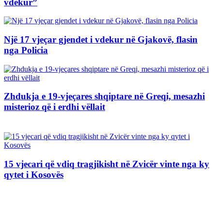
vdekur”
Një 17 vjeçar gjendet i vdekur në Gjakovë, flasin
nga Policia
Zhdukja e 19-vjeçares shqiptare në Greqi, mesazhi
misterioz që i erdhi vëllait
15 vjecari që vdiq tragjikisht në Zvicër vinte nga ky
qytet i Kosovës