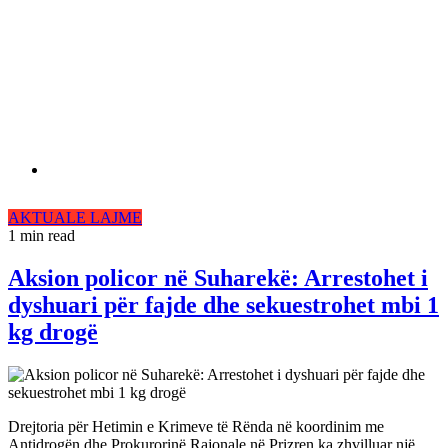
AKTUALE
LAJME
1 min read
Aksion policor në Suharekë: Arrestohet i
dyshuari për fajde dhe sekuestrohet mbi 1
kg drogë
Drejtoria për Hetimin e Krimeve të Rënda në koordinim me
Antidrogën dhe Prokurorinë Rajonale në Prizren ka zhvilluar një