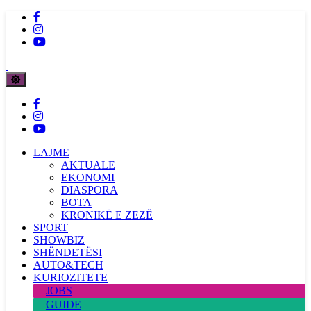
LAJME
AKTUALE
EKONOMI
DIASPORA
BOTA
KRONIKË E ZEZË
SPORT
SHOWBIZ
SHËNDETËSI
AUTO&TECH
KURIOZITETE
JOBS
GUIDE