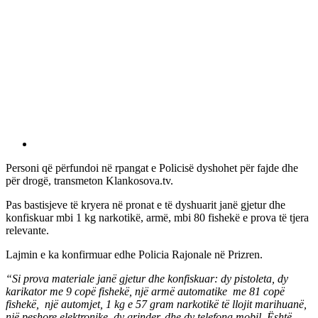
Personi që përfundoi në rpangat e Policisë dyshohet për fajde dhe
për drogë, transmeton Klankosova.tv.
Pas bastisjeve të kryera në pronat e të dyshuarit janë gjetur dhe
konfiskuar mbi 1 kg narkotikë, armë, mbi 80 fishekë e prova të tjera
relevante.
Lajmin e ka konfirmuar edhe Policia Rajonale në Prizren.
“Si prova materiale janë gjetur dhe konfiskuar: dy pistoleta, dy
karikator me 9 copë fishekë, një armë automatike me 81 copë
fishekë, një automjet, 1 kg e 57 gram narkotikë të llojit marihuanë,
një peshore elektronike, dy grinder, dhe dy telefona mobil. Është