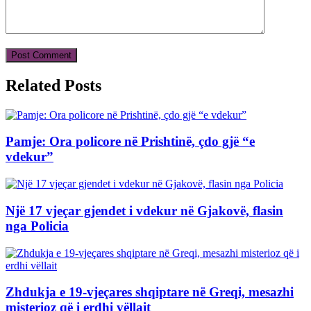
Related Posts
Pamje: Ora policore në Prishtinë, çdo gjë “e
vdekur”
Një 17 vjeçar gjendet i vdekur në Gjakovë, flasin
nga Policia
Zhdukja e 19-vjeçares shqiptare në Greqi, mesazhi
misterioz që i erdhi vëllait