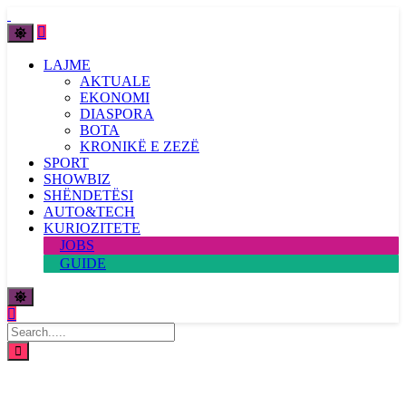
LAJME
AKTUALE
EKONOMI
DIASPORA
BOTA
KRONIKË E ZEZË
SPORT
SHOWBIZ
SHËNDETËSI
AUTO&TECH
KURIOZITETE
JOBS
GUIDE