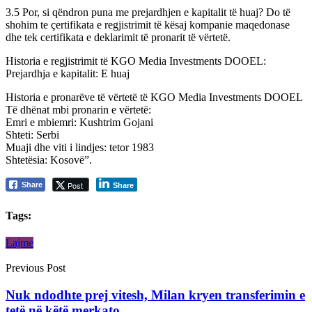
3.5 Por, si qëndron puna me prejardhjen e kapitalit të huaj? Do të
shohim te çertifikata e regjistrimit të kësaj kompanie maqedonase
dhe tek certifikata e deklarimit të pronarit të vërtetë.
Historia e regjistrimit të KGO Media Investments DOOEL:
Prejardhja e kapitalit: E huaj
Historia e pronarëve të vërtetë të KGO Media Investments DOOEL
Të dhënat mbi pronarin e vërtetë:
Emri e mbiemri: Kushtrim Gojani
Shteti: Serbi
Muaji dhe viti i lindjes: tetor 1983
Shtetësia: Kosovë”.
Post
Share
Share
Tags:
Lajme
Previous Post
Nuk ndodhte prej vitesh, Milan kryen transferimin e
tetë në këtë merkato