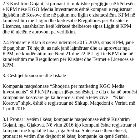
2.3 Kushtrim Gojani, si pronar i ri, nuk ishte përgjigjur në kërkesën
e KPM nëse KGO Media Investments është kompani e regjistruar
ligjshëm në Kosovë dhe në pajtim me ligjin e zbatueshëm. KPM në
kundërshtim me Ligjin dhe kërkesat e Rregullores për Kushtet e
Licences, anashkalon këtë kërkesë thelbësore sipas Ligjit të KPM
dhe të njetën e aprovon, pa verifikim.
2.4 Pronarët e Klan Kosova ndërmjet 2015-2020, sipas KPM, janë
të panjohur. Të njejtit, as nuk janë lajmëruar dhe as aprovuar nga
KPM, në kundërshtim me Neni 21 dhe 22 të Ligjit të KPM dhe në
kundërshtim me Rregulloren për Kushtet dhe Termet e Licences së
KPM.
3. Cështjet biznesore dhe fiskale
Kompania maqedonase “Shoqëria për marketing KGO Media
Investments” ShPKNjP (shpk një-personëshe), e cila e ka në pronësi
kompaninë kosovare që ka licencë si media televizive – “Klan
Kosova” shpk, është e regjistruar në Shkup, Maqedoni e Veriut, më
1 prill 2016.
3.1 Pronar i vetëm i kësaj kompanie maqedonase është Kushtrim
Gojani, nga Gjakova. Në vitin 2016 kjo kompani është regjistruar si
kompani me kapital të huaj, nga Serbia. Shtetësia e themeluesit,
pronarit të vetëm dhe drejtorit të kësaj kompanie ka qenë Serbia.