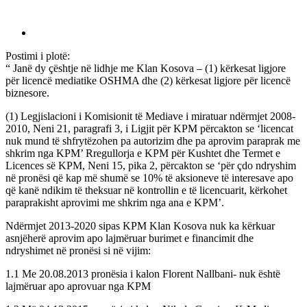
Postimi i plotë:
“ Janë dy çështje në lidhje me Klan Kosova – (1) kërkesat ligjore
për licencë mediatike OSHMA dhe (2) kërkesat ligjore për licencë
biznesore.
(1) Legjislacioni i Komisionit të Mediave i miratuar ndërmjet 2008-
2010, Neni 21, paragrafi 3, i Ligjit për KPM përcakton se ‘licencat
nuk mund të shfrytëzohen pa autorizim dhe pa aprovim paraprak me
shkrim nga KPM’ Rregullorja e KPM për Kushtet dhe Termet e
Licences së KPM, Neni 15, pika 2, përcakton se ‘për çdo ndryshim
në pronësi që kap më shumë se 10% të aksioneve të interesave apo
që kanë ndikim të theksuar në kontrollin e të licencuarit, kërkohet
paraprakisht aprovimi me shkrim nga ana e KPM’.
Ndërmjet 2013-2020 sipas KPM Klan Kosova nuk ka kërkuar
asnjëherë aprovim apo lajmëruar burimet e financimit dhe
ndryshimet në pronësi si në vijim:
1.1 Me 20.08.2013 pronësia i kalon Florent Nallbani- nuk është
lajmëruar apo aprovuar nga KPM