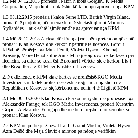
1.2 Më 04.12.2015 pronësia i kalon Nikola Gorgiev, K-Media
Corporation, Maqedoni – nuk është kërkuar apo aprovuar nga KPM
1.3 08.12.2015 pronësia i kalon Seine LTD, British Virgin Island,
pronarë të panjohur, nën menaxhim të shtetasit qipriot Marinos
Stylianides – nuk është lajmëruar dhe as aprovuar nga KPM
1.4 Më 28.12.2018 Aleksandër Frangaj rrejshëm pretendon që është
pronar i Klan Kosova dhe kërkon ripërtrirje të licences. Bordi i
KPM në përbërje nga Muja Ferati, Violeta Hyseni, Xhemajl
Krasniqi, Vlorë Berisha dhe Anita Muriqi e aprovojmë kërkesën për
licencim, pa ditur se kush është pronari i vërtetë, siç e kërkon Ligji
dhe Rregullorja e KPM për Kushtet e Licencës.
2. Neglizhenca e KPM gjatë bartjes së pronësisë/KGO Media
Investments nuk deklarohet nëse është regjistruar ligjshëm në
Republiken e Kosovës, siç kërkohet me nenin 4 të Ligjit të KPM
2.1 Më 09.10.2020 Klan Kosova kërkon ndryshim të pronësisë nga
Aleksandër Frangaj tek KGO Media Investments, pronari Kushtrim
Gojani. Aleksandër Frangaj edhe një herë rrejshëm prezentohet si
pronar i Klan Kosova.
2.2 KPM në përbërje Xhevat Latifi, Granit Musliu, Violeta Hyseni,
Azra Dešić dhe Maja Slavić e miraton pa ndonjë verifikim.