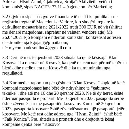
Adresa: “Hisni Zaimi, Gjakovica, Srbija”.Aktiviteti i vetëm i
kompanisë, sipas NACE3: 73.11 – Agjencion për Marketing.
3.2 Gjykuar sipas pasqyrave financiare të cilat i ka publikuar në
regjistrin tregtar të Maqedonisë Veriore, kjo shoqëri tregtare ka
qarkulluar mesatarisht në 2021-2022 rreth 300 EUR në vit (shifrat
me denarë maqedonas, shprehur në valutën vendore atje).Më
26.04.2021 kjo kompani e ndërron kontaktin, konkretisht adresën
elektronikenga kgojani@gmail.com,
në: mycompaniesonline4@gmail.com
3.3 Deri në mes të qershorit 2023 situata ka qenë kësisoj. “Klan
Kosova” ka operuar në Kosovë, ka qenë e licencuar, për më tepër ka
blerë edhe medie tjera në Kosovë dhe ka marrë miratim nga
rregullatori.
3.4 Kur mediet raportuan për çështjen ‘Klan Kosova” shpk, në këtë
kompani maqedonase janë bërë dy ndryshime të “gabimeve
teknike”, dhe atë më 16 dhe 20 qershor 2023. Në të dy herët, është
ndërruar pasaporta e pronarit. Më 16 qershor 2023, pasaporta serbe
është zëvendësuar me pasaportën kosovare. Kurse më 20 qershor
2023, pasaporta kosovare është zëvendësuar me një pasaportë tjetër
kosovare. Me këtë rast edhe adresa nga “Hysni Zajmi”, është bërë
“Faik Konica”. Pra, shtetësia e pronarit dhe e drejtorit të kësaj
kompanie qenka bërë “Kosovo’