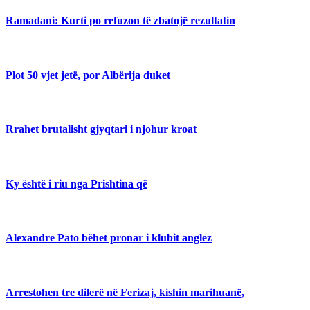
Ramadani: Kurti po refuzon të zbatojë rezultatin
Plot 50 vjet jetë, por Albërija duket
Rrahet brutalisht gjyqtari i njohur kroat
Ky është i riu nga Prishtina që
Alexandre Pato bëhet pronar i klubit anglez
Arrestohen tre dilerë në Ferizaj, kishin marihuanë,