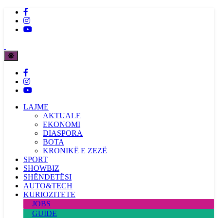
LAJME
AKTUALE
EKONOMI
DIASPORA
BOTA
KRONIKË E ZEZË
SPORT
SHOWBIZ
SHËNDETËSI
AUTO&TECH
KURIOZITETE
JOBS
GUIDE