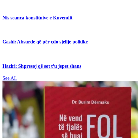
Nis seanca konstituive e Kuvendit
Gashi: Absurde që për çdo sjellje politike
Haziri: Shpresoj që sot t’u jepet shans
See All