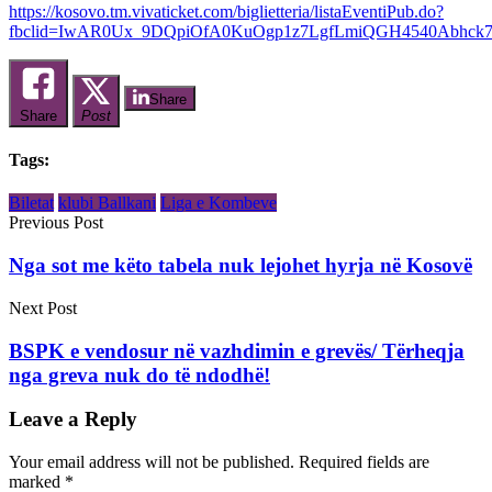
https://kosovo.tm.vivaticket.com/biglietteria/listaEventiPub.do?
fbclid=IwAR0Ux_9DQpiOfA0KuOgp1z7LgfLmiQGH4540Abhc
Share
Share
Post
Tags:
Biletat
klubi Ballkani
Liga e Kombeve
Previous Post
Nga sot me këto tabela nuk lejohet hyrja në Kosovë
Next Post
BSPK e vendosur në vazhdimin e grevës/ Tërheqja
nga greva nuk do të ndodhë!
Leave a Reply
Your email address will not be published.
Required fields are
marked
*