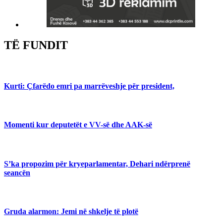
TË FUNDIT
Kurti: Çfarëdo emri pa marrëveshje për president,
Momenti kur deputetët e VV-së dhe AAK-së
S’ka propozim për kryeparlamentar, Dehari ndërprenë
seancën
Gruda alarmon: Jemi në shkelje të plotë