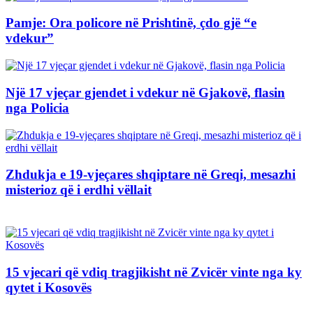
Pamje: Ora policore në Prishtinë, çdo gjë “e
vdekur”
Një 17 vjeçar gjendet i vdekur në Gjakovë, flasin
nga Policia
Zhdukja e 19-vjeçares shqiptare në Greqi, mesazhi
misterioz që i erdhi vëllait
15 vjecari që vdiq tragjikisht në Zvicër vinte nga ky
qytet i Kosovës