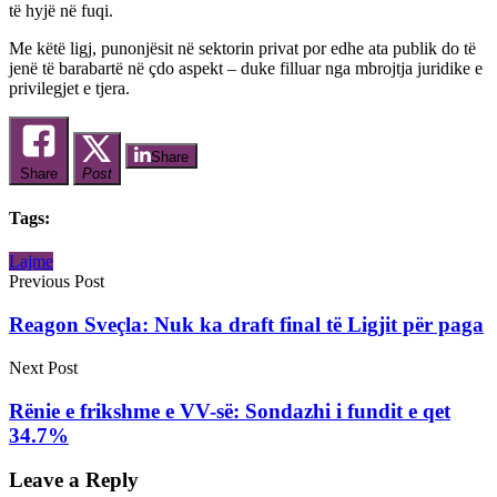
të hyjë në fuqi.
Me këtë ligj, punonjësit në sektorin privat por edhe ata publik do të
jenë të barabartë në çdo aspekt – duke filluar nga mbrojtja juridike e
privilegjet e tjera.
Share
Share
Post
Tags:
Lajme
Previous Post
Reagon Sveçla: Nuk ka draft final të Ligjit për paga
Next Post
Rënie e frikshme e VV-së: Sondazhi i fundit e qet
34.7%
Leave a Reply