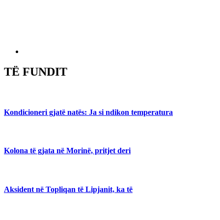
TË FUNDIT
Kondicioneri gjatë natës: Ja si ndikon temperatura
Kolona të gjata në Morinë, pritjet deri
Aksident në Topliqan të Lipjanit, ka të