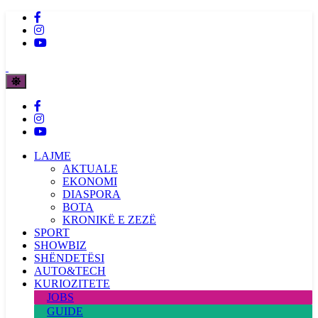
LAJME
AKTUALE
EKONOMI
DIASPORA
BOTA
KRONIKË E ZEZË
SPORT
SHOWBIZ
SHËNDETËSI
AUTO&TECH
KURIOZITETE
JOBS
GUIDE