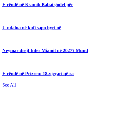
E rëndë në Ksamil: Babai godet për
U ndalua në kufi sapo hyri në
Neymar drejt Inter Miamit në 2027? Mund
E rëndë në Prizren: 18-vjeçari që ra
See All