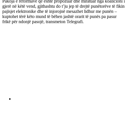
Pakoja e reformave që është propozuar dhe miratuar nga koalicioni i
gjerë në këtë vend, gjithashtu do t’ju jep të drejtë punëtorëve të fikin
pajisjet elektronike dhe të injorojnë mesazhet lidhur me punën –
kuptohet tërë këto mund të bëhen jashtë orarit të punës pa pasur
frikë për ndonjë pasojë, transmeton Telegrafi.