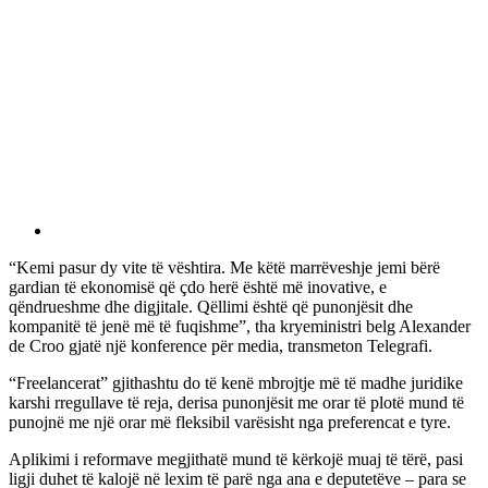
“Kemi pasur dy vite të vështira. Me këtë marrëveshje jemi bërë
gardian të ekonomisë që çdo herë është më inovative, e
qëndrueshme dhe digjitale. Qëllimi është që punonjësit dhe
kompanitë të jenë më të fuqishme”, tha kryeministri belg Alexander
de Croo gjatë një konference për media, transmeton Telegrafi.
“Freelancerat” gjithashtu do të kenë mbrojtje më të madhe juridike
karshi rregullave të reja, derisa punonjësit me orar të plotë mund të
punojnë me një orar më fleksibil varësisht nga preferencat e tyre.
Aplikimi i reformave megjithatë mund të kërkojë muaj të tërë, pasi
ligji duhet të kalojë në lexim të parë nga ana e deputetëve – para se