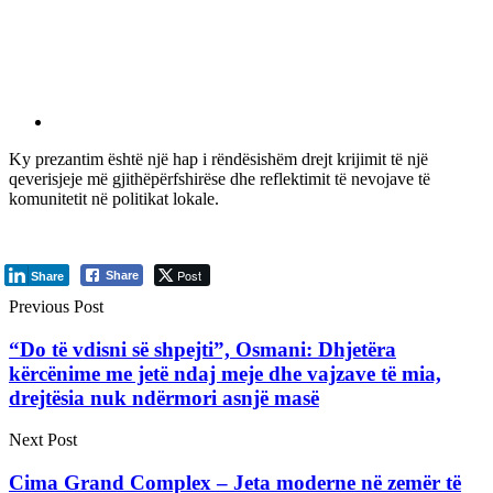
Ky prezantim është një hap i rëndësishëm drejt krijimit të një
qeverisjeje më gjithëpërfshirëse dhe reflektimit të nevojave të
komunitetit në politikat lokale.
Post
Share
Share
Previous Post
“Do të vdisni së shpejti”, Osmani: Dhjetëra
kërcënime me jetë ndaj meje dhe vajzave të mia,
drejtësia nuk ndërmori asnjë masë
Next Post
Cima Grand Complex – Jeta moderne në zemër të