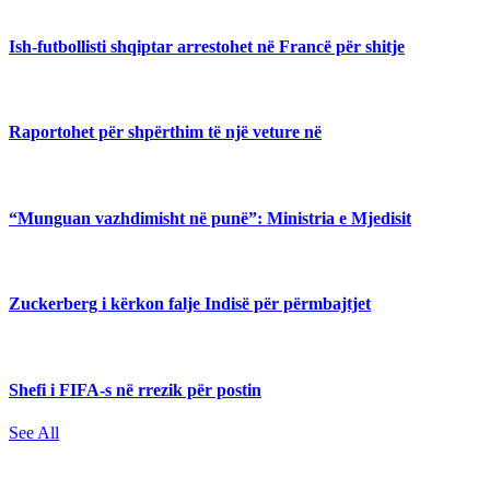
Ish-futbollisti shqiptar arrestohet në Francë për shitje
Raportohet për shpërthim të një veture në
“Munguan vazhdimisht në punë”: Ministria e Mjedisit
Zuckerberg i kërkon falje Indisë për përmbajtjet
Shefi i FIFA-s në rrezik për postin
See All