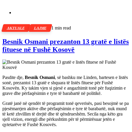
1 min read
AKTUALE
LAJME
Besnik Osmani prezanton 13 gratë e listës
fituese në Fushë Kosovë
Pasdite dje,
Besnik Osmani
, së bashku me Linden, bartesen e listës
sonë, prezantoi 13 gratë e shquara të listës fituese për Fushë
Kosovën. Ky takim vjen si pjesë e angazhimit tonë për fuqizimin e
grave dhe përfaqësimin e tyre të barabartë në politikë.
Gratë janë në qendër të programit tonë qeverisës, pasi besojmë se pa
pjesëmarrjen aktive dhe përfaqësimin e tyre të barabartë, nuk mund
të ketë zhvillim të drejtë dhe të qëndrueshëm. Secila nga këto gra
sjell vizion, energji dhe përkushtim për të përmirësuar jetën e
qytetarëve të Fushë Kosovës.