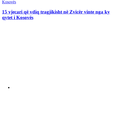
15 vjecari që vdiq tragjikisht në Zvicër vinte nga ky
qytet i Kosovës