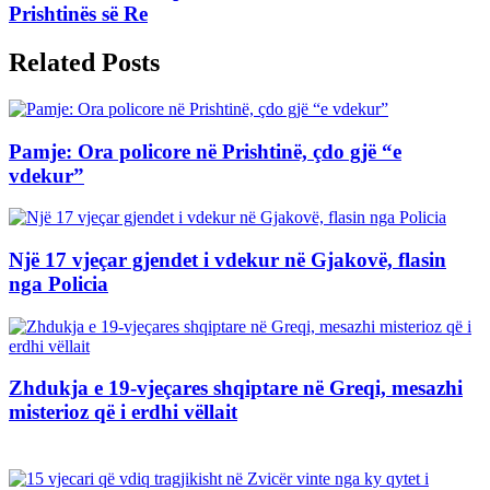
Prishtinës së Re
Related Posts
Pamje: Ora policore në Prishtinë, çdo gjë “e
vdekur”
Një 17 vjeçar gjendet i vdekur në Gjakovë, flasin
nga Policia
Zhdukja e 19-vjeçares shqiptare në Greqi, mesazhi
misterioz që i erdhi vëllait