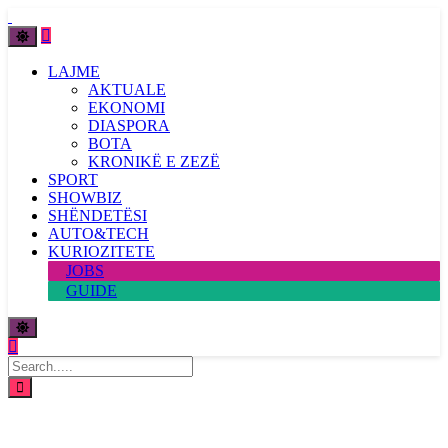
LAJME
AKTUALE
EKONOMI
DIASPORA
BOTA
KRONIKË E ZEZË
SPORT
SHOWBIZ
SHËNDETËSI
AUTO&TECH
KURIOZITETE
JOBS
GUIDE