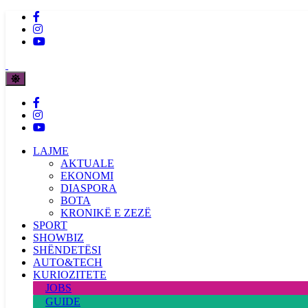
LAJME
AKTUALE
EKONOMI
DIASPORA
BOTA
KRONIKË E ZEZË
SPORT
SHOWBIZ
SHËNDETËSI
AUTO&TECH
KURIOZITETE
JOBS
GUIDE