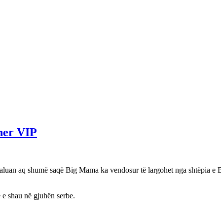
her VIP
luan aq shumë saqë Big Mama ka vendosur të largohet nga shtëpia e B
 e shau në gjuhën serbe.