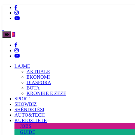
LAJME
AKTUALE
EKONOMI
DIASPORA
BOTA
KRONIKË E ZEZË
SPORT
SHOWBIZ
SHËNDETËSI
AUTO&TECH
KURIOZITETE
JOBS
GUIDE