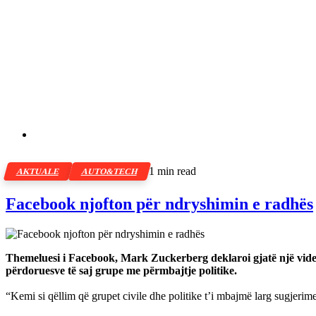
1 min read
AKTUALE
AUTO&TECH
Facebook njofton për ndryshimin e radhës
Themeluesi i Facebook, Mark Zuckerberg deklaroi gjatë një vid
përdoruesve të saj grupe me përmbajtje politike.
“Kemi si qëllim që grupet civile dhe politike t’i mbajmë larg sugjerim