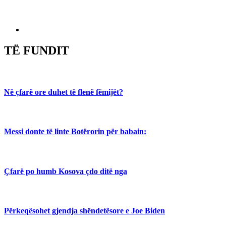
TË FUNDIT
Në çfarë ore duhet të flenë fëmijët?
Messi donte të linte Botërorin për babain:
Çfarë po humb Kosova çdo ditë nga
Përkeqësohet gjendja shëndetësore e Joe Biden