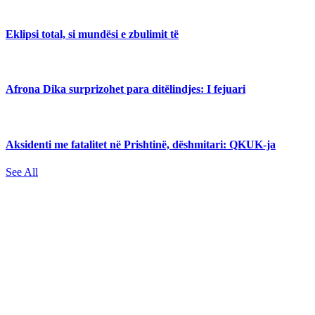
Eklipsi total, si mundësi e zbulimit të
Afrona Dika surprizohet para ditëlindjes: I fejuari
Aksidenti me fatalitet në Prishtinë, dëshmitari: QKUK-ja
See All