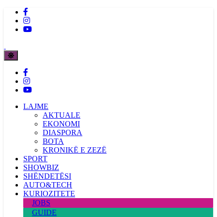
LAJME
AKTUALE
EKONOMI
DIASPORA
BOTA
KRONIKË E ZEZË
SPORT
SHOWBIZ
SHËNDETËSI
AUTO&TECH
KURIOZITETE
JOBS
GUIDE