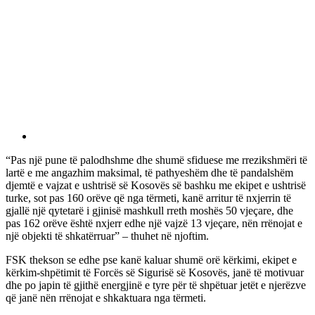
“Pas një pune të palodhshme dhe shumë sfiduese me rrezikshmëri të
lartë e me angazhim maksimal, të pathyeshëm dhe të pandalshëm
djemtë e vajzat e ushtrisë së Kosovës së bashku me ekipet e ushtrisë
turke, sot pas 160 orëve që nga tërmeti, kanë arritur të nxjerrin të
gjallë një qytetarë i gjinisë mashkull rreth moshës 50 vjeçare, dhe
pas 162 orëve është nxjerr edhe një vajzë 13 vjeçare, nën rrënojat e
një objekti të shkatërruar” – thuhet në njoftim.
FSK thekson se edhe pse kanë kaluar shumë orë kërkimi, ekipet e
kërkim-shpëtimit të Forcës së Sigurisë së Kosovës, janë të motivuar
dhe po japin të gjithë energjinë e tyre për të shpëtuar jetët e njerëzve
që janë nën rrënojat e shkaktuara nga tërmeti.