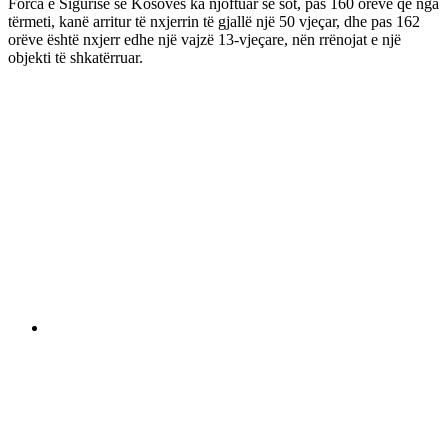
Forca e Sigurisë së Kosovës ka njoftuar se sot, pas 160 orëve që nga
tërmeti, kanë arritur të nxjerrin të gjallë një 50 vjeçar, dhe pas 162
orëve është nxjerr edhe një vajzë 13-vjeçare, nën rrënojat e një
objekti të shkatërruar.