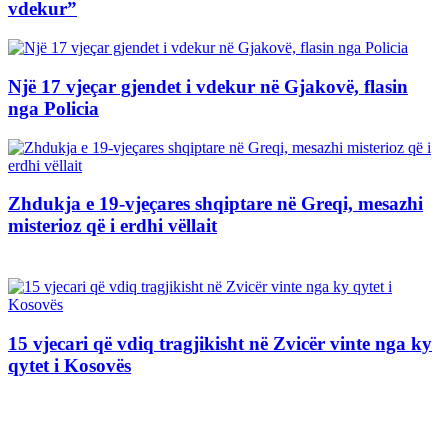
vdekur”
Një 17 vjeçar gjendet i vdekur në Gjakovë, flasin
nga Policia
Zhdukja e 19-vjeçares shqiptare në Greqi, mesazhi
misterioz që i erdhi vëllait
15 vjecari që vdiq tragjikisht në Zvicër vinte nga ky
qytet i Kosovës