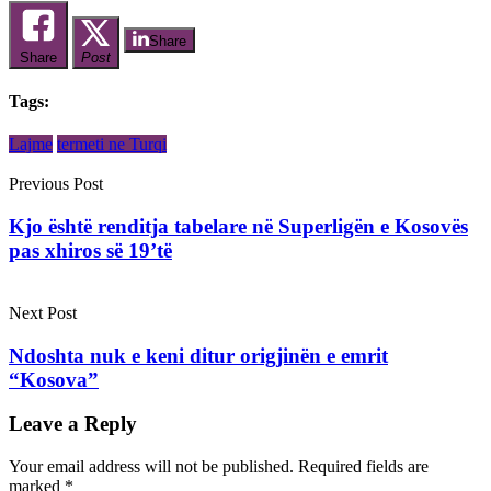
Share
Share
Post
Tags:
Lajme
termeti ne Turqi
Previous Post
Kjo është renditja tabelare në Superligën e Kosovës
pas xhiros së 19’të
Next Post
Ndoshta nuk e keni ditur origjinën e emrit
“Kosova”
Leave a Reply
Your email address will not be published.
Required fields are
marked
*