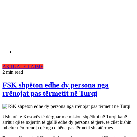
AKTUALE
LAJME
2 min read
FSK shpëton edhe dy persona nga
rrënojat pas tërmetit në Turqi
Ushtarët e Kosovës të dërguar me mision shpëtimi në Turqi kanë
arritur që të nxjerrin të gjallë edhe dy persona të tjerë, të cilët kishin
mbetur nën rrënoja që nga e hëna pas tërmetit shkatërrues.