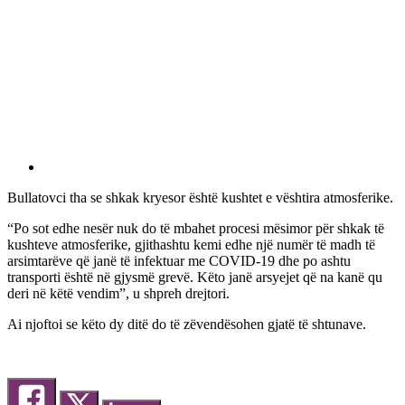
Bullatovci tha se shkak kryesor është kushtet e vështira atmosferike.
“Po sot edhe nesër nuk do të mbahet procesi mësimor për shkak të
kushteve atmosferike, gjithashtu kemi edhe një numër të madh të
arsimtarëve që janë të infektuar me COVID-19 dhe po ashtu
transporti është në gjysmë grevë. Këto janë arsyejet që na kanë qu
deri në këtë vendim”, u shpreh drejtori.
Ai njoftoi se këto dy ditë do të zëvendësohen gjatë të shtunave.