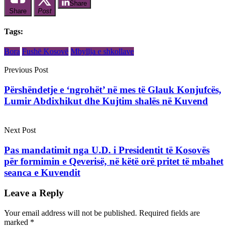
Share
Share
Post
Tags:
Bora
Fushë Kosovë
Mbyllja e shkollave
Previous Post
Përshëndetje e ‘ngrohët’ në mes të Glauk Konjufcës,
Lumir Abdixhikut dhe Kujtim shalës në Kuvend
Next Post
Pas mandatimit nga U.D. i Presidentit të Kosovës
për formimin e Qeverisë, në këtë orë pritet të mbahet
seanca e Kuvendit
Leave a Reply
Your email address will not be published.
Required fields are
marked
*