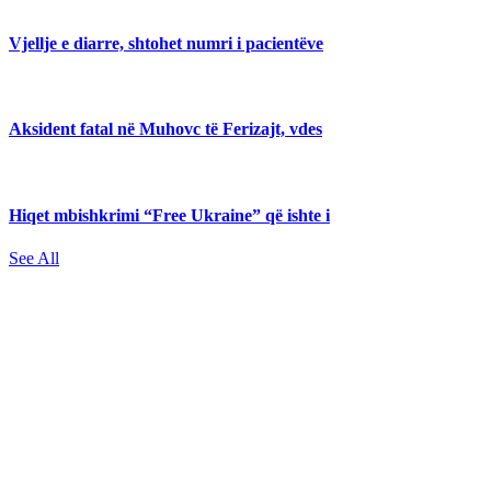
Vjellje e diarre, shtohet numri i pacientëve
Aksident fatal në Muhovc të Ferizajt, vdes
Hiqet mbishkrimi “Free Ukraine” që ishte i
See All