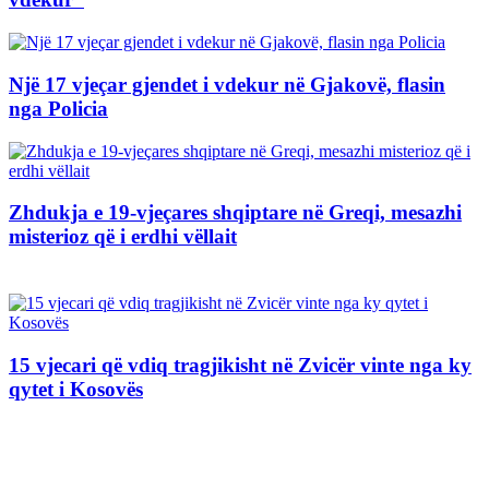
Një 17 vjeçar gjendet i vdekur në Gjakovë, flasin
nga Policia
Zhdukja e 19-vjeçares shqiptare në Greqi, mesazhi
misterioz që i erdhi vëllait
15 vjecari që vdiq tragjikisht në Zvicër vinte nga ky
qytet i Kosovës