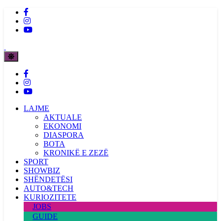
LAJME
AKTUALE
EKONOMI
DIASPORA
BOTA
KRONIKË E ZEZË
SPORT
SHOWBIZ
SHËNDETËSI
AUTO&TECH
KURIOZITETE
JOBS
GUIDE