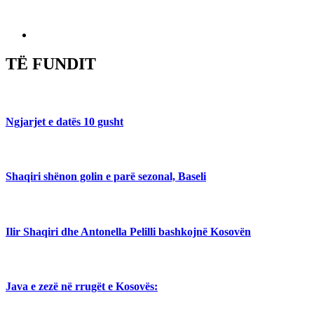
TË FUNDIT
Ngjarjet e datës 10 gusht
Shaqiri shënon golin e parë sezonal, Baseli
Ilir Shaqiri dhe Antonella Pelilli bashkojnë Kosovën
Java e zezë në rrugët e Kosovës: