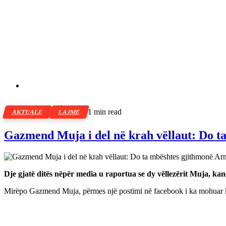
1 min read
AKTUALE
LAJME
Gazmend Muja i del në krah vëllaut: Do 
Dje gjatë ditës nëpër media u raportua se dy vëllezërit Muja, kanë
Mirëpo Gazmend Muja, përmes një postimi në facebook i ka mohuar këta