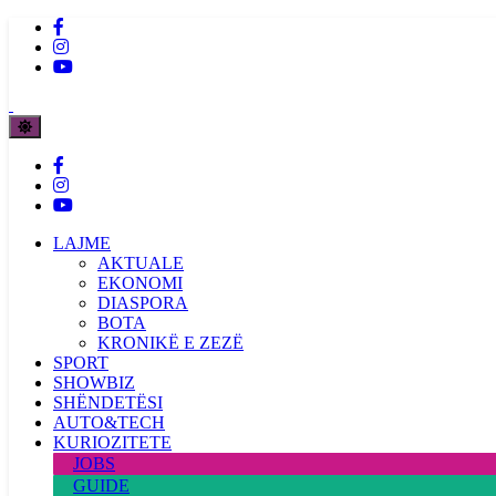
LAJME
AKTUALE
EKONOMI
DIASPORA
BOTA
KRONIKË E ZEZË
SPORT
SHOWBIZ
SHËNDETËSI
AUTO&TECH
KURIOZITETE
JOBS
GUIDE