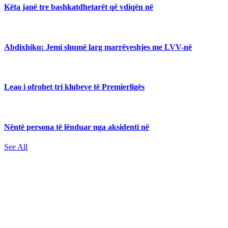
Këta janë tre bashkatdhetarët që vdiqën në
Abdixhiku: Jemi shumë larg marrëveshjes me LVV-në
Leao i ofrohet tri klubeve të Premierligës
Nëntë persona të lënduar nga aksidenti në
See All