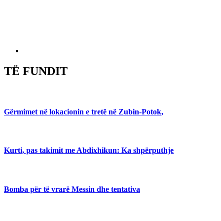
TË FUNDIT
Gërmimet në lokacionin e tretë në Zubin-Potok,
Kurti, pas takimit me Abdixhikun: Ka shpërputhje
Bomba për të vrarë Messin dhe tentativa