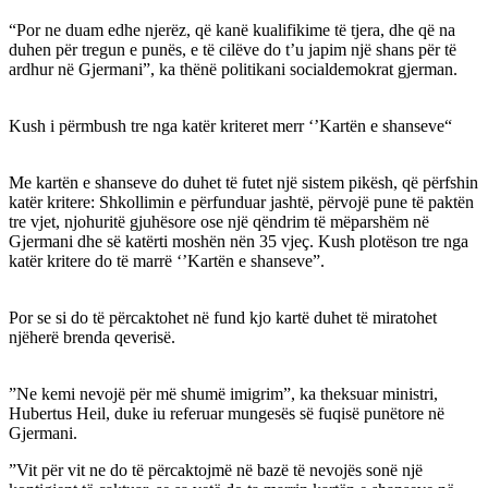
“Por ne duam edhe njerëz, që kanë kualifikime të tjera, dhe që na
duhen për tregun e punës, e të cilëve do t’u japim një shans për të
ardhur në Gjermani”, ka thënë politikani socialdemokrat gjerman.
Kush i përmbush tre nga katër kriteret merr ‘’Kartën e shanseve“
Me kartën e shanseve do duhet të futet një sistem pikësh, që përfshin
katër kritere: Shkollimin e përfunduar jashtë, përvojë pune të paktën
tre vjet, njohuritë gjuhësore ose një qëndrim të mëparshëm në
Gjermani dhe së katërti moshën nën 35 vjeç. Kush plotëson tre nga
katër kritere do të marrë ‘’Kartën e shanseve”.
Por se si do të përcaktohet në fund kjo kartë duhet të miratohet
njëherë brenda qeverisë.
”Ne kemi nevojë për më shumë imigrim”, ka theksuar ministri,
Hubertus Heil, duke iu referuar mungesës së fuqisë punëtore në
Gjermani.
”Vit për vit ne do të përcaktojmë në bazë të nevojës sonë një