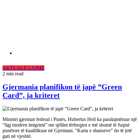
AKTUALE
LAJME
2 min read
Gjermania planifikon të japë ”Green
Card”, ja kriteret
Ministri gjerman federal i Punës, Hubertus Heil ka paralajmëruar një
“ligj modern imigrimi” me qëllim tërheqjen e më shumë të fuqisë
punëtore të kualifikuar në Gjermani. ”Karta e shanseve” do të jetë
gati në vjeshtë.