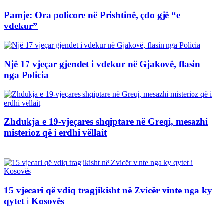
Pamje: Ora policore në Prishtinë, çdo gjë “e
vdekur”
Një 17 vjeçar gjendet i vdekur në Gjakovë, flasin
nga Policia
Zhdukja e 19-vjeçares shqiptare në Greqi, mesazhi
misterioz që i erdhi vëllait
15 vjecari që vdiq tragjikisht në Zvicër vinte nga ky
qytet i Kosovës