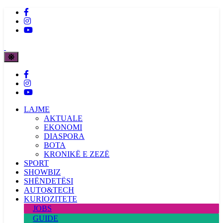
LAJME
AKTUALE
EKONOMI
DIASPORA
BOTA
KRONIKË E ZEZË
SPORT
SHOWBIZ
SHËNDETËSI
AUTO&TECH
KURIOZITETE
JOBS
GUIDE