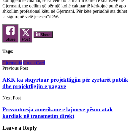
kontigjent të caktuar, se sa vetë do ta marrin kartën e shanseve në
Gjermani, me qëllim që për një kohë caktuar të kërkojnë punë apo
shkollim profesional këtu në Gjermani. Për këtë periudhë ata duhet
ta sigurojnë vetë jetesën”/DW.
Share
Share
Post
Tags:
Gjermania
Green Card
Previous Post
AKK ka shqyrtuar projektligjin për zyrtarët publik
dhe projektligjin e pagave
Next Post
Prezantuesja amerikane e lajmeve pëson atak
kardiak në transmetim direkt
Leave a Reply