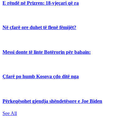
E rëndë në Prizren: 18-vjeçari që ra
Në çfarë ore duhet të flenë fëmijët?
Messi donte të linte Botërorin për babain:
Çfarë po humb Kosova çdo ditë nga
Përkeqësohet gjendja shëndetësore e Joe Biden
See All