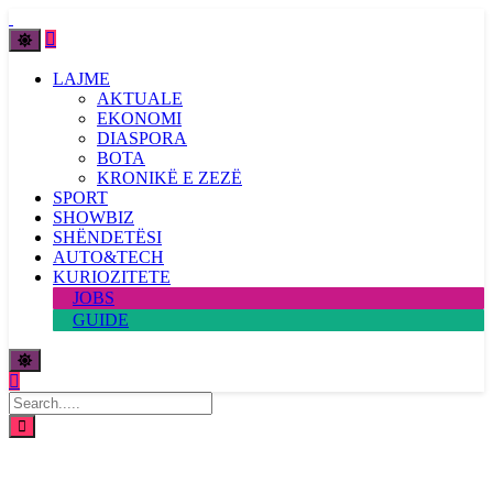
LAJME
AKTUALE
EKONOMI
DIASPORA
BOTA
KRONIKË E ZEZË
SPORT
SHOWBIZ
SHËNDETËSI
AUTO&TECH
KURIOZITETE
JOBS
GUIDE