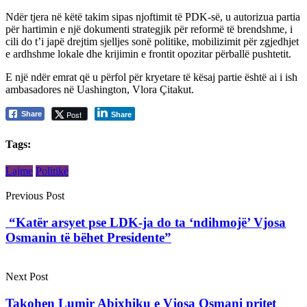
Ndër tjera në këtë takim sipas njoftimit të PDK-së, u autorizua partia
për hartimin e një dokumenti strategjik për reformë të brendshme, i
cili do t’i japë drejtim sjelljes sonë politike, mobilizimit për zgjedhjet
e ardhshme lokale dhe krijimin e frontit opozitar përballë pushtetit.
E një ndër emrat që u përfol për kryetare të kësaj partie është ai i ish
ambasadores në Uashington, Vlora Çitakut.
Post
Share
Share
Tags:
Lajme
Politikë
Previous Post
“Katër arsyet pse LDK-ja do ta ‘ndihmojë’ Vjosa
Osmanin të bëhet Presidente”
Next Post
Takohen Lumir Abixhiku e Vjosa Osmani pritet