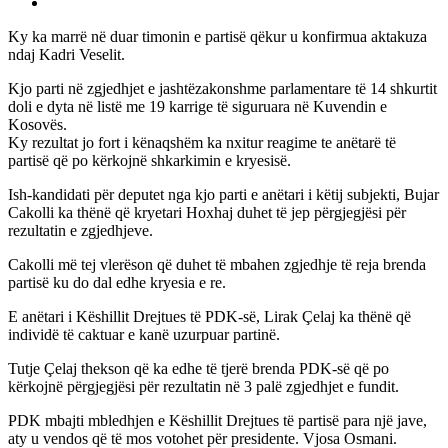
Ky ka marrë në duar timonin e partisë qëkur u konfirmua aktakuza
ndaj Kadri Veselit.
Kjo parti në zgjedhjet e jashtëzakonshme parlamentare të 14 shkurtit
doli e dyta në listë me 19 karrige të siguruara në Kuvendin e
Kosovës.
Ky rezultat jo fort i kënaqshëm ka nxitur reagime te anëtarë të
partisë që po kërkojnë shkarkimin e kryesisë.
Ish-kandidati për deputet nga kjo parti e anëtari i këtij subjekti, Bujar
Cakolli ka thënë që kryetari Hoxhaj duhet të jep përgjegjësi për
rezultatin e zgjedhjeve.
Cakolli më tej vlerëson që duhet të mbahen zgjedhje të reja brenda
partisë ku do dal edhe kryesia e re.
E anëtari i Këshillit Drejtues të PDK-së, Lirak Çelaj ka thënë që
individë të caktuar e kanë uzurpuar partinë.
Tutje Çelaj thekson që ka edhe të tjerë brenda PDK-së që po
kërkojnë përgjegjësi për rezultatin në 3 palë zgjedhjet e fundit.
PDK mbajti mbledhjen e Këshillit Drejtues të partisë para një jave,
aty u vendos që të mos votohet për presidente. Vjosa Osmani.