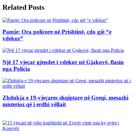
Related Posts
Pamje: Ora policore në Prishtinë, çdo gjë “e
vdekur”
Një 17 vjeçar gjendet i vdekur në Gjakovë, flasin
nga Policia
Zhdukja e 19-vjeçares shqiptare në Greqi, mesazhi
misterioz që i erdhi vëllait