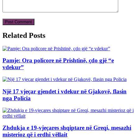
Related Posts
Pamje: Ora policore në Prishtinë, çdo gjë “e
vdekur”
Një 17 vjeçar gjendet i vdekur në Gjakovë, flasin
nga Policia
Zhdukja e 19-vjeçares shqiptare në Greqi, mesazhi
misterioz që i erdhi vëllait