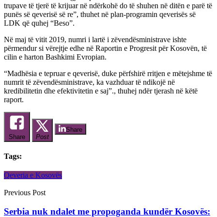
trupave të tjerë të krijuar në ndërkohë do të shuhen në ditën e parë të
punës së qeverisë së re”, thuhet në plan-programin qeverisës së
LDK që quhej “Beso”.
Në maj të vitit 2019, numri i lartë i zëvendësministrave ishte
përmendur si vërejtje edhe në Raportin e Progresit për Kosovën, të
cilin e harton Bashkimi Evropian.
“Madhësia e tepruar e qeverisë, duke përfshirë rritjen e mëtejshme të
numrit të zëvendësministrave, ka vazhduar të ndikojë në
kredibilitetin dhe efektivitetin e saj”., thuhej ndër tjerash në këtë
raport.
Share
Share
Post
Tags:
Qeveria e Kosovës
Previous Post
Serbia nuk ndalet me propoganda kundër Kosovës: