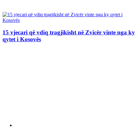
15 vjecari që vdiq tragjikisht në Zvicër vinte nga ky
qytet i Kosovës