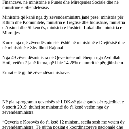
Financave, në ministrinë e Punës dhe Mirëqenies Sociale dhe në
ministrinë e Shëndetësisë.
Ministritë që kanë nga dy zëvendësministra janë pesë: ministria për
Kthim dhe Komunitete, ministria e Tregtisë dhe Industrisë, ministria
e Arsimit dhe Shkencës, ministria e Pushtetit Lokal dhe ministria e
Mbrojtjes.
Kurse nga një zëvendësministër është në ministrinë e Drejtësisë dhe
në ministrinë e Zhvillimit Rajonal.
Nga 49 zëvendësministra në Qeverinë e udhëhequr nga Avdullah
Hoti, vetëm 7 janë femra, që i bie 14.28% e numrit të përgjithshëm.
Emrat e të gjithë zëvendësministrave:
Në plan-programin qeverisës së LDK-së gjatë garës për zgjedhjet e
6 tetorit 2019, thuhej se ministritë do t’i kenë vetëm nga dy
zëvendësministra.
“Qeveria e Kosovës do t’i ketë 12 ministri, secila sosh me vetëm dy
zëvendësministra. Të gjitha pozitat e koordinatorëve nacionalë dhe