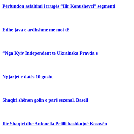
Përfundon asfaltimi i rrugës “Ilir Konushevci” segmenti
Edhe java e ardhshme me mot të
“Nga Kyiv Independent te Ukrainska Pravda e
Ngjarjet e datës 10 gusht
Shaqiri shënon golin e parë sezonal, Baseli
Ilir Shaqiri dhe Antonella Pelilli bashkojnë Kosovën