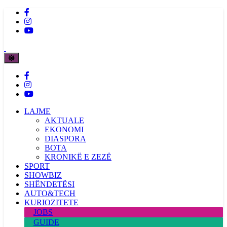
LAJME
AKTUALE
EKONOMI
DIASPORA
BOTA
KRONIKË E ZEZË
SPORT
SHOWBIZ
SHËNDETËSI
AUTO&TECH
KURIOZITETE
JOBS
GUIDE