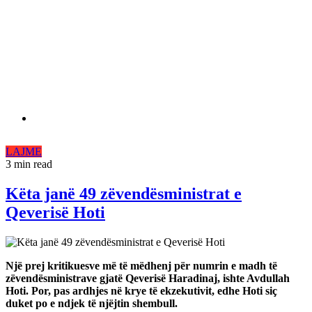
LAJME
3 min read
Këta janë 49 zëvendësministrat e
Qeverisë Hoti
Një prej kritikuesve më të mëdhenj për numrin e madh të
zëvendësministrave gjatë Qeverisë Haradinaj, ishte Avdullah
Hoti. Por, pas ardhjes në krye të ekzekutivit, edhe Hoti siç
duket po e ndjek të njëjtin shembull.