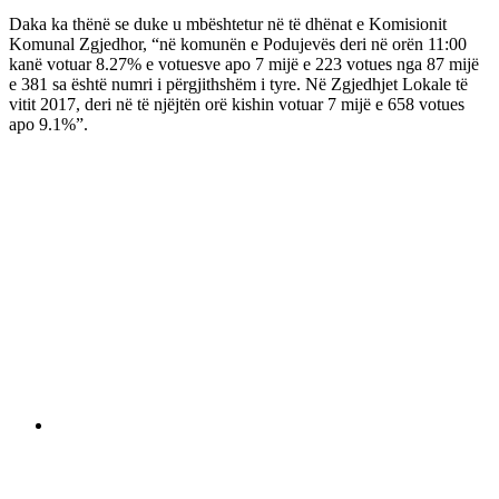
Daka ka thënë se duke u mbështetur në të dhënat e Komisionit
Komunal Zgjedhor, “në komunën e Podujevës deri në orën 11:00
kanë votuar 8.27% e votuesve apo 7 mijë e 223 votues nga 87 mijë
e 381 sa është numri i përgjithshëm i tyre. Në Zgjedhjet Lokale të
vitit 2017, deri në të njëjtën orë kishin votuar 7 mijë e 658 votues
apo 9.1%”.