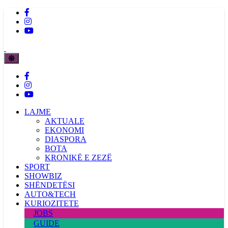
LAJME
AKTUALE
EKONOMI
DIASPORA
BOTA
KRONIKË E ZEZË
SPORT
SHOWBIZ
SHËNDETËSI
AUTO&TECH
KURIOZITETE
JOBS
GUIDE