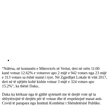
“Ndërsa, në komunën e Mitrovicës së Veriut, deri në orën 11:00
kanë votuar 12.62% e votuesve apo 2 mijë e 942 votues nga 23 mijë
e 313 votues sa është numri i tyre. Në Zgjedhjet Lokale të vitit 2017,
deri në të njëjtën kohë kishin votuar 3 mijë e 324 votues apo
15.2%”, ka thënë Daka..
Daka ka kërkuar nga të gjithë qytetarët me të drejtë vote që ta
shfrytëzojnë të drejtën për të votuar dhe të respektojnë masat anti-
Covid të parapara nga Instituti Kombëtar i Shëndetësisë Publike.