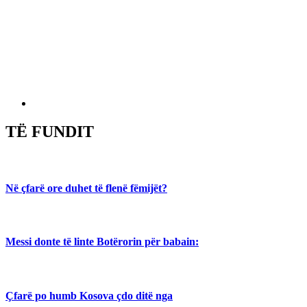
TË FUNDIT
Në çfarë ore duhet të flenë fëmijët?
Messi donte të linte Botërorin për babain:
Çfarë po humb Kosova çdo ditë nga