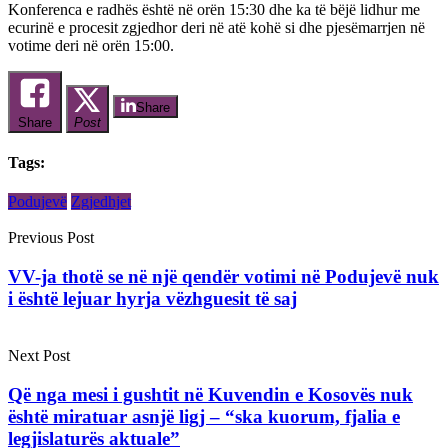
Konferenca e radhës është në orën 15:30 dhe ka të bëjë lidhur me
ecurinë e procesit zgjedhor deri në atë kohë si dhe pjesëmarrjen në
votime deri në orën 15:00.
Share
Share
Post
Tags:
Podujevë
Zgjedhjet
Previous Post
VV-ja thotë se në një qendër votimi në Podujevë nuk
i është lejuar hyrja vëzhguesit të saj
Next Post
Që nga mesi i gushtit në Kuvendin e Kosovës nuk
është miratuar asnjë ligj – “ska kuorum, fjalia e
legjislaturës aktuale”