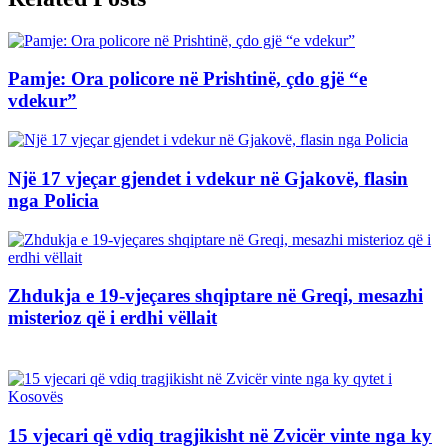
Pamje: Ora policore në Prishtinë, çdo gjë “e
vdekur”
Një 17 vjeçar gjendet i vdekur në Gjakovë, flasin
nga Policia
Zhdukja e 19-vjeçares shqiptare në Greqi, mesazhi
misterioz që i erdhi vëllait
15 vjecari që vdiq tragjikisht në Zvicër vinte nga ky