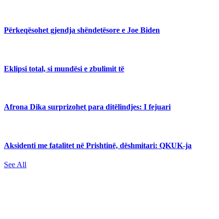
Përkeqësohet gjendja shëndetësore e Joe Biden
Eklipsi total, si mundësi e zbulimit të
Afrona Dika surprizohet para ditëlindjes: I fejuari
Aksidenti me fatalitet në Prishtinë, dëshmitari: QKUK-ja
See All