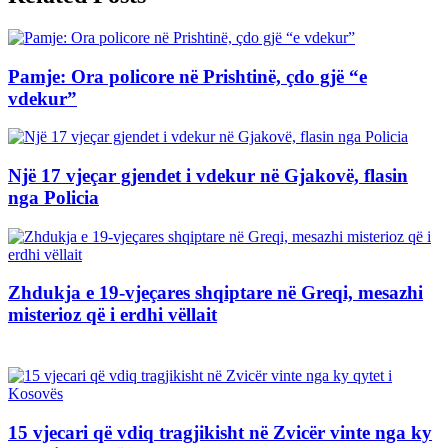
Pamje: Ora policore në Prishtinë, çdo gjë “e
vdekur”
Një 17 vjeçar gjendet i vdekur në Gjakovë, flasin
nga Policia
Zhdukja e 19-vjeçares shqiptare në Greqi, mesazhi
misterioz që i erdhi vëllait
15 vjecari që vdiq tragjikisht në Zvicër vinte nga ky