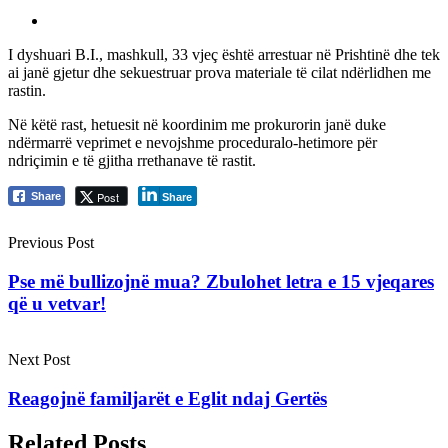
I dyshuari B.I., mashkull, 33 vjeç është arrestuar në Prishtinë dhe tek
ai janë gjetur dhe sekuestruar prova materiale të cilat ndërlidhen me
rastin.
Në këtë rast, hetuesit në koordinim me prokurorin janë duke
ndërmarrë veprimet e nevojshme proceduralo-hetimore për
ndriçimin e të gjitha rrethanave të rastit.
Post
Share
Share
Previous Post
Pse më bullizojnë mua? Zbulohet letra e 15 vjeqares
që u vetvar!
Next Post
Reagojnë familjarët e Eglit ndaj Gertës
Related Posts