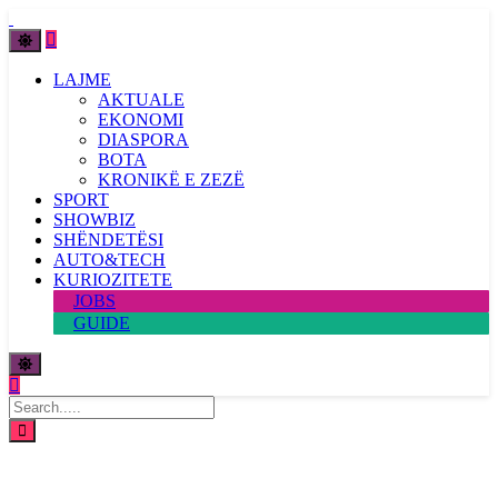
LAJME
AKTUALE
EKONOMI
DIASPORA
BOTA
KRONIKË E ZEZË
SPORT
SHOWBIZ
SHËNDETËSI
AUTO&TECH
KURIOZITETE
JOBS
GUIDE