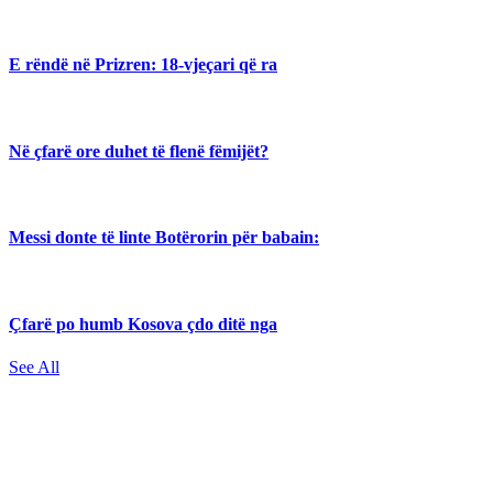
E rëndë në Prizren: 18-vjeçari që ra
Në çfarë ore duhet të flenë fëmijët?
Messi donte të linte Botërorin për babain:
Çfarë po humb Kosova çdo ditë nga
See All