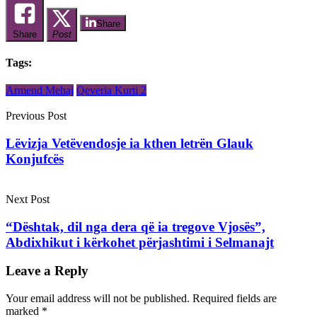
Share
Share
Post
Tags:
Armend Mehaj
Qeveria Kurti 2
Previous Post
Lëvizja Vetëvendosje ia kthen letrën Glauk
Konjufcës
Next Post
“Dështak, dil nga dera që ia tregove Vjosës”,
Abdixhikut i kërkohet përjashtimi i Selmanajt
Leave a Reply
Your email address will not be published.
Required fields are
marked
*