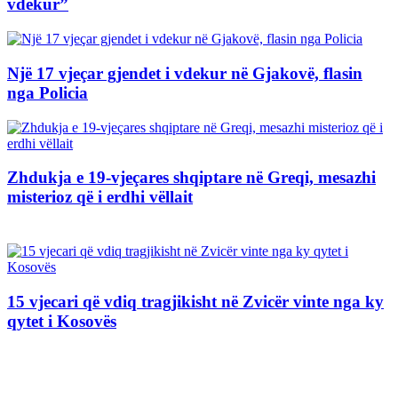
vdekur”
Një 17 vjeçar gjendet i vdekur në Gjakovë, flasin
nga Policia
Zhdukja e 19-vjeçares shqiptare në Greqi, mesazhi
misterioz që i erdhi vëllait
15 vjecari që vdiq tragjikisht në Zvicër vinte nga ky
qytet i Kosovës