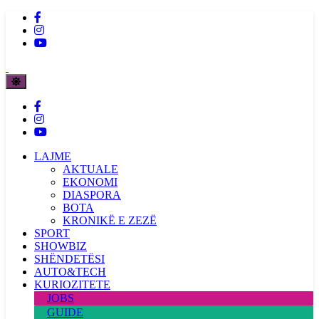
LAJME
AKTUALE
EKONOMI
DIASPORA
BOTA
KRONIKË E ZEZË
SPORT
SHOWBIZ
SHËNDETËSI
AUTO&TECH
KURIOZITETE
JOBS
GUIDE