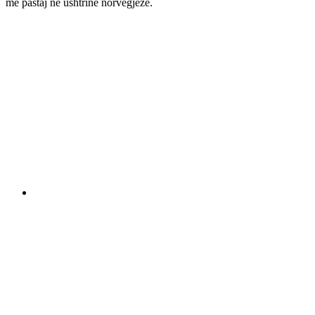
më pastaj në ushtrinë norvegjeze.