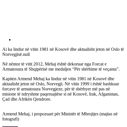
Ai ka lindur në vitin 1981 në Kosovë dhe aktualisht jeton në Oslo të
Norvegjisë.null
Në nëntor të vitit 2012, Mehaj është dekoruar nga Forcat e
Armatosura të Shqipërisë me medaljen “Për shërbime të veçanta”.
Kapiten Armend Mehaj ka lindur në vitin 1981 në Kosovë dhe
aktualisht jeton në Oslo, Norvegji. Në vitin 1999 i është bashkuar
forcave të armatosura Norvegjeze, për të shërbyer më pas në
misione të ndryshme paqeruajtëse si në Kosovë, Irak, Afganistan,
Çad dhe Afrikën Qendrore.
Armend Mehaj, i propozuari për Ministër të Mbrojtjes (majtas në
fotografi)