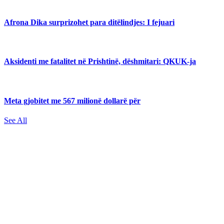
Afrona Dika surprizohet para ditëlindjes: I fejuari
Aksidenti me fatalitet në Prishtinë, dëshmitari: QKUK-ja
Meta gjobitet me 567 milionë dollarë për
See All