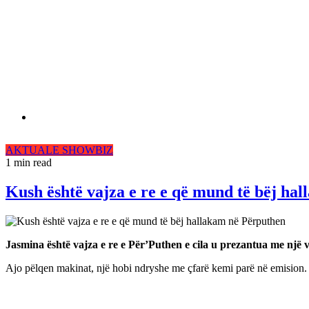
AKTUALE
SHOWBIZ
1 min read
Kush është vajza e re e që mund të bëj ha
Jasmina është vajza e re e Për’Puthen e cila u prezantua me një 
Ajo pëlqen makinat, një hobi ndryshe me çfarë kemi parë në emision.