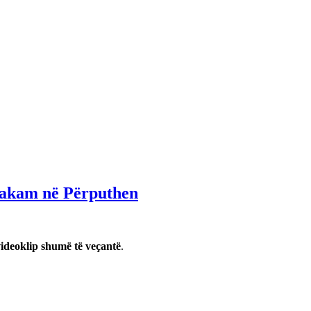
llakam në Përputhen
videoklip shumë të veçantë
.