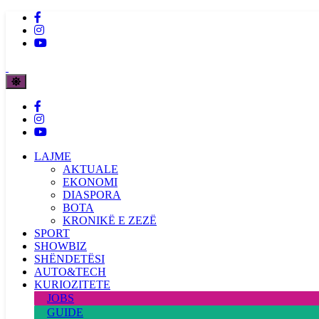
LAJME
AKTUALE
EKONOMI
DIASPORA
BOTA
KRONIKË E ZEZË
SPORT
SHOWBIZ
SHËNDETËSI
AUTO&TECH
KURIOZITETE
JOBS
GUIDE