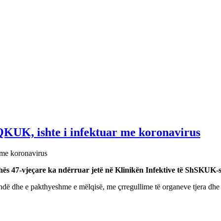
 QKUK, ishte i infektuar me koronavirus
hës 47-vjeçare ka ndërruar jetë në Klinikën Infektive të ShSKUK-së
ndë dhe e pakthyeshme e mëlqisë, me çrregullime të organeve tjera dhe