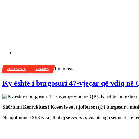
1 min read
AKTUALE
LAJME
Ky është i burgosuri 47-vjeçar që vdiq në
Shërbimi Korrektues i Kosovës sot njoftoi se një i burgosur i mos
Në njoftimin e ShKK-së, thuhej se
Sereniqi
vuante nga sëmundja e rë