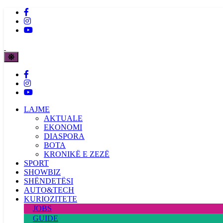
LAJME
AKTUALE
EKONOMI
DIASPORA
BOTA
KRONIKË E ZEZË
SPORT
SHOWBIZ
SHËNDETËSI
AUTO&TECH
KURIOZITETE
JOBS
GUIDE