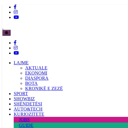
LAJME
AKTUALE
EKONOMI
DIASPORA
BOTA
KRONIKË E ZEZË
SPORT
SHOWBIZ
SHËNDETËSI
AUTO&TECH
KURIOZITETE
JOBS
GUIDE