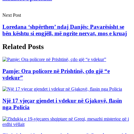
Next Post
Loredana ‘shpërthen’ ndaj Danjës: Pavarësisht se
bën kështu si engjëll, më ngrite nervat, mos e kruaj
Related Posts
Pamje: Ora policore në Prishtinë, çdo gjë “e
vdekur”
Një 17 vjeçar gjendet i vdekur në Gjakovë, flasin
nga Policia