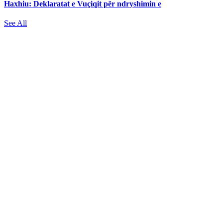
Haxhiu: Deklaratat e Vuçiqit për ndryshimin e
See All