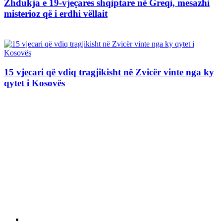
Zhdukja e 19-vjeçares shqiptare në Greqi, mesazhi
misterioz që i erdhi vëllait
15 vjecari që vdiq tragjikisht në Zvicër vinte nga ky
qytet i Kosovës