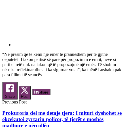
“Ne presim që të kemi një emër të pranueshëm për të gjithë
deputetët. I takon partisë së parë për propozimin e emrit, neve si
parti e tretë nuk na takon që të propozojmë një emër. Të shohim
nëse ka reflektuar dhe a i ka siguruar votat”, ka thënë Lushaku pak
para fillimit të seancës.
Share
Share
Post
Previous Post
Prokuroria del me detaje tjera: I mituri dyshohet se
ekzekutoi zyrtarin policor, të tjerët e moshës
madhore e përcollën