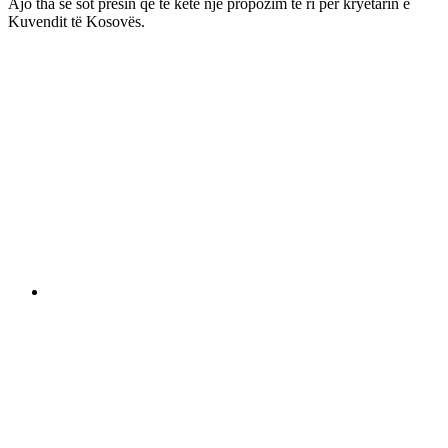
Ajo tha se sot presin që të ketë një propozim të ri për kryetarin e
Kuvendit të Kosovës.