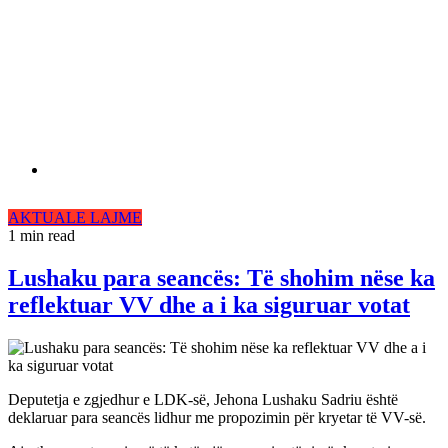
AKTUALE
LAJME
1 min read
Lushaku para seancës: Të shohim nëse ka
reflektuar VV dhe a i ka siguruar votat
Deputetja e zgjedhur e LDK-së, Jehona Lushaku Sadriu është
deklaruar para seancës lidhur me propozimin për kryetar të VV-së.