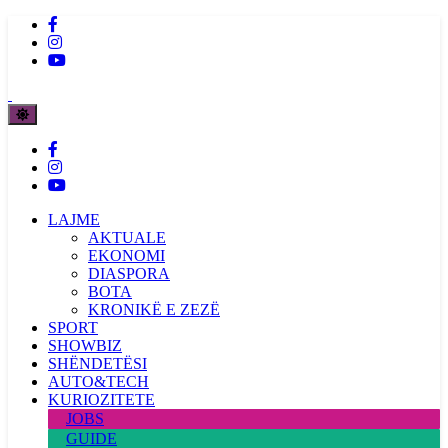
LAJME
AKTUALE
EKONOMI
DIASPORA
BOTA
KRONIKË E ZEZË
SPORT
SHOWBIZ
SHËNDETËSI
AUTO&TECH
KURIOZITETE
JOBS
GUIDE