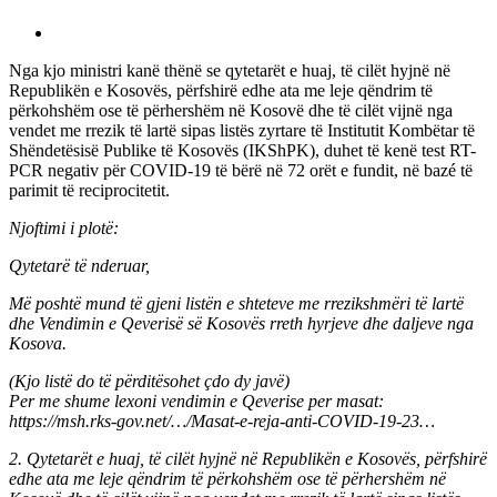
Nga kjo ministri kanë thënë se qytetarët e huaj, të cilët hyjnë në
Republikën e Kosovës, përfshirë edhe ata me leje qëndrim të
përkohshëm ose të përhershëm në Kosovë dhe të cilët vijnë nga
vendet me rrezik të lartë sipas listës zyrtare të Institutit Kombëtar të
Shëndetësisë Publike të Kosovës (IKShPK), duhet të kenë test RT-
PCR negativ për COVID-19 të bërë në 72 orët e fundit, në bazé të
parimit të reciprocitetit.
Njoftimi i plotë:
Qytetarë të nderuar,
Më poshtë mund të gjeni listën e shteteve me rrezikshmëri të lartë
dhe Vendimin e Qeverisë së Kosovës rreth hyrjeve dhe daljeve nga
Kosova.
(Kjo listë do të përditësohet çdo dy javë)
Per me shume lexoni vendimin e Qeverise per masat:
https://msh.rks-gov.net/…/Masat-e-reja-anti-COVID-19-23…
2. Qytetarët e huaj, të cilët hyjnë në Republikën e Kosovës, përfshirë
edhe ata me leje qëndrim të përkohshëm ose të përhershëm në