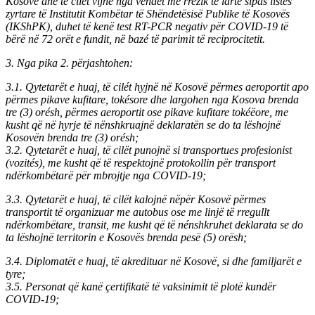
Kosovë dhe të cilët vijnë nga vendet me rrezik të lartë sipas listës
zyrtare të Institutit Kombëtar të Shëndetësisë Publike të Kosovës
(IKShPK), duhet të kenë test RT-PCR negativ për COVID-19 të
bërë në 72 orët e fundit, në bazé të parimit të reciprocitetit.
3. Nga pika 2. përjashtohen:
3.1. Qytetarët e huaj, të cilét hyjnë në Kosovë përmes aeroportit apo
përmes pikave kufitare, tokésore dhe largohen nga Kosova brenda
tre (3) orésh, përmes aeroportit ose pikave kufitare tokéëore, me
kusht që në hyrje të nënshkruajnë deklaratën se do ta lëshojnë
Kosovën brenda tre (3) orésh;
3.2. Qytetarët e huaj, të cilët punojnë si transportues profesionist
(vozités), me kusht që të respektojnë protokollin për transport
ndërkombëtarë për mbrojtje nga COVID-19;
3.3. Qytetarët e huaj, të cilët kalojnë nëpër Kosovë përmes
transportit të organizuar me autobus ose me linjë të rregullt
ndërkombëtare, transit, me kusht që të nénshkruhet deklarata se do
ta lëshojnë territorin e Kosovës brenda pesë (5) orësh;
3.4. Diplomatët e huaj, të akredituar në Kosovë, si dhe familjarët e
tyre;
3.5. Personat që kanë çertifikatë të vaksinimit të plotë kundër
COVID-19;