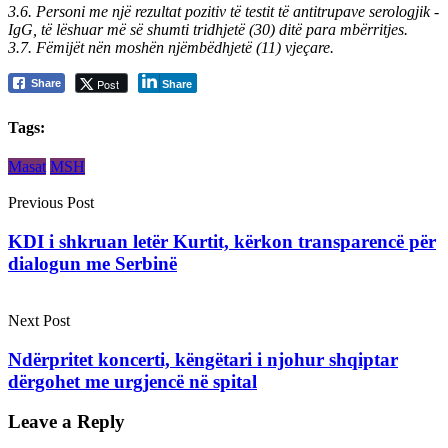
3.6. Personi me një rezultat pozitiv të testit të antitrupave serologjik -
IgG, të lëshuar më së shumti tridhjetë (30) ditë para mbërritjes.
3.7. Fëmijët nën moshën njëmbëdhjetë (11) vjeçare.
Post
Share
Share
Tags:
Masat
MSH
Previous Post
KDI i shkruan letër Kurtit, kërkon transparencë për
dialogun me Serbinë
Next Post
Ndërpritet koncerti, këngëtari i njohur shqiptar
dërgohet me urgjencë në spital
Leave a Reply