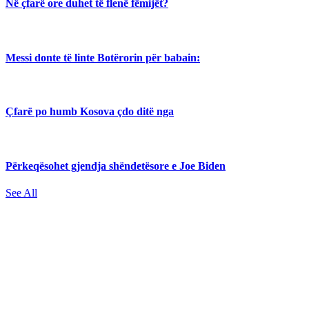
Në çfarë ore duhet të flenë fëmijët?
Messi donte të linte Botërorin për babain:
Çfarë po humb Kosova çdo ditë nga
Përkeqësohet gjendja shëndetësore e Joe Biden
See All