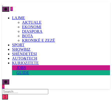
LAJME
AKTUALE
EKONOMI
DIASPORA
BOTA
KRONIKË E ZEZË
SPORT
SHOWBIZ
SHËNDETËSI
AUTO&TECH
KURIOZITETE
JOBS
GUIDE