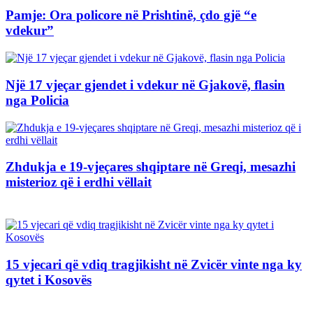
Pamje: Ora policore në Prishtinë, çdo gjë “e
vdekur”
Një 17 vjeçar gjendet i vdekur në Gjakovë, flasin
nga Policia
Zhdukja e 19-vjeçares shqiptare në Greqi, mesazhi
misterioz që i erdhi vëllait
15 vjecari që vdiq tragjikisht në Zvicër vinte nga ky
qytet i Kosovës