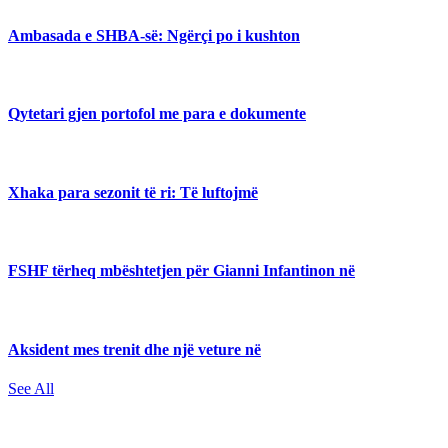
Ambasada e SHBA-së: Ngërçi po i kushton
Qytetari gjen portofol me para e dokumente
Xhaka para sezonit të ri: Të luftojmë
FSHF tërheq mbështetjen për Gianni Infantinon në
Aksident mes trenit dhe një veture në
See All