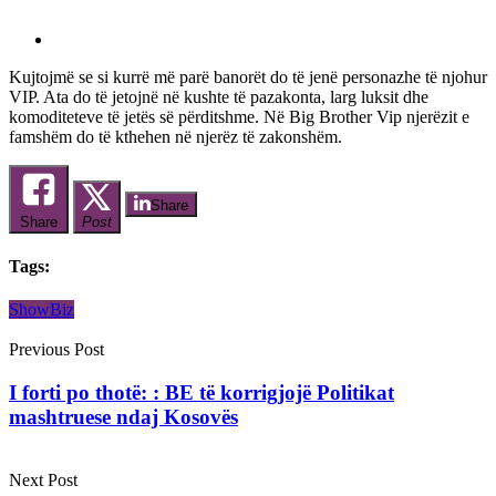
Kujtojmë se si kurrë më parë banorët do të jenë personazhe të njohur
VIP. Ata do të jetojnë në kushte të pazakonta, larg luksit dhe
komoditeteve të jetës së përditshme. Në Big Brother Vip njerëzit e
famshëm do të kthehen në njerëz të zakonshëm.
Share
Share
Post
Tags:
ShowBiz
Previous Post
I forti po thotë: : BE të korrigjojë Politikat
mashtruese ndaj Kosovës
Next Post