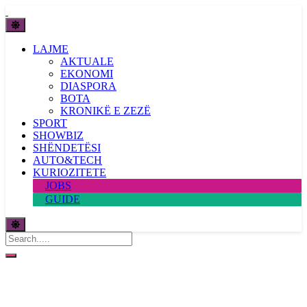
LAJME
AKTUALE
EKONOMI
DIASPORA
BOTA
KRONIKË E ZEZË
SPORT
SHOWBIZ
SHËNDETËSI
AUTO&TECH
KURIOZITETE
JOBS
GUIDE