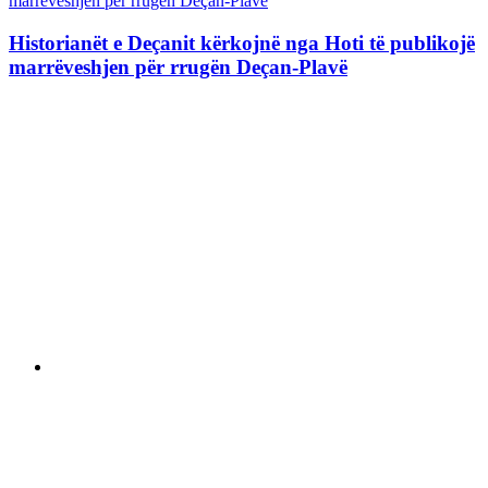
Historianët e Deçanit kërkojnë nga Hoti të publikojë
marrëveshjen për rrugën Deçan-Plavë