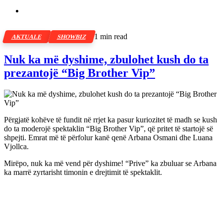
1 min read
AKTUALE
SHOWBIZ
Nuk ka më dyshime, zbulohet kush do ta
prezantojë “Big Brother Vip”
Përgjatë kohëve të fundit në rrjet ka pasur kuriozitet të madh se kush
do ta moderojë spektaklin “Big Brother Vip”, që pritet të startojë së
shpejti. Emrat më të përfolur kanë qenë Arbana Osmani dhe Luana
Vjollca.
Mirëpo, nuk ka më vend për dyshime! “Prive” ka zbuluar se Arbana
ka marrë zyrtarisht timonin e drejtimit të spektaklit.