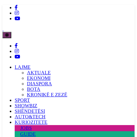
LAJME
AKTUALE
EKONOMI
DIASPORA
BOTA
KRONIKË E ZEZË
SPORT
SHOWBIZ
SHËNDETËSI
AUTO&TECH
KURIOZITETE
JOBS
GUIDE