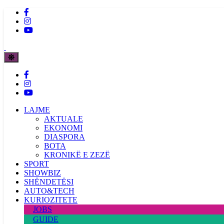
LAJME
AKTUALE
EKONOMI
DIASPORA
BOTA
KRONIKË E ZEZË
SPORT
SHOWBIZ
SHËNDETËSI
AUTO&TECH
KURIOZITETE
JOBS
GUIDE