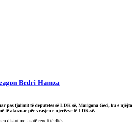
 reagon Bedri Hamza
r pas fjalimit të deputetes së LDK-së, Marigona Geci, ku e njëjt
në të akuzuar për vrasjen e njerëzve të LDK-së.
n diskutime jashtë rendit të ditës.