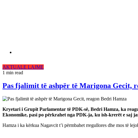
AKTUALE
LAJME
1 min read
Pas fjalimit të ashpër të Marigona Gecit,
Kryetari i Grupit Parlamentar të PDK-së, Bedri Hamza, ka reagua
Ekonomike, pasi po përkrahet nga PDK-ja, ku ish-krerët e saj ja
Hamza i ka kërkua Nagavcit t’i përmbahet rregullores dhe mos të lejohe