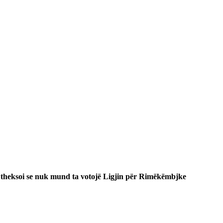
a theksoi se nuk mund ta votojë Ligjin për Rimëkëmbjke