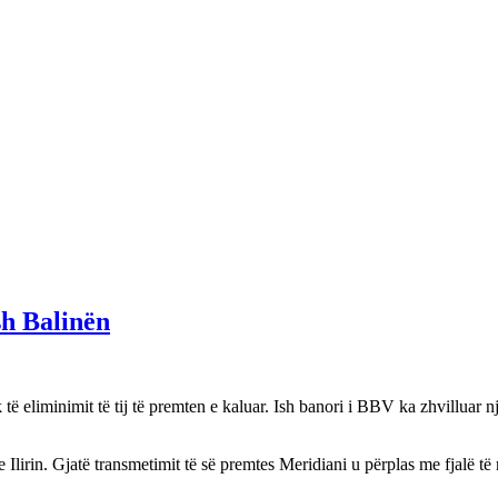
sh Balinën
eliminimit të tij të premten e kaluar. Ish banori i BBV ka zhvilluar një
 Ilirin. Gjatë transmetimit të së premtes Meridiani u përplas me fjalë