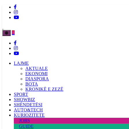
LAJME
AKTUALE
EKONOMI
DIASPORA
BOTA
KRONIKË E ZEZË
SPORT
SHOWBIZ
SHËNDETËSI
AUTO&TECH
KURIOZITETE
JOBS
GUIDE