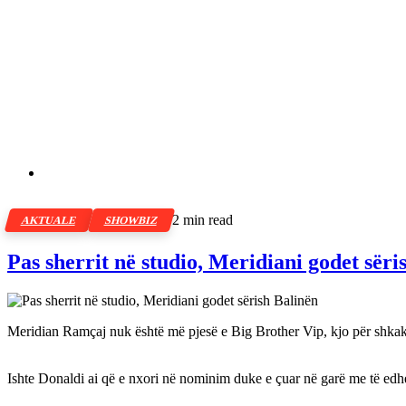
2 min read
AKTUALE
SHOWBIZ
Pas sherrit në studio, Meridiani godet sëri
Meridian Ramçaj nuk është më pjesë e Big Brother Vip, kjo për shkak të 
Ishte Donaldi ai që e nxori në nominim duke e çuar në garë me të edhe