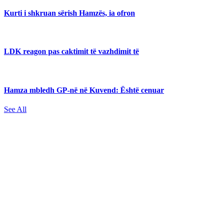
Kurti i shkruan sërish Hamzës, ia ofron
LDK reagon pas caktimit të vazhdimit të
Hamza mbledh GP-në në Kuvend: Është cenuar
See All