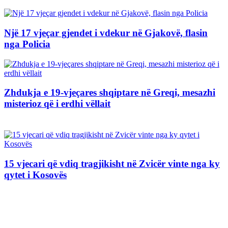
Një 17 vjeçar gjendet i vdekur në Gjakovë, flasin
nga Policia
Zhdukja e 19-vjeçares shqiptare në Greqi, mesazhi
misterioz që i erdhi vëllait
15 vjecari që vdiq tragjikisht në Zvicër vinte nga ky
qytet i Kosovës