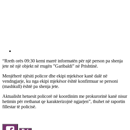
“Rreth orës 09:30 kemi marrë informatën për një person pa shenja
jete në një objekt në rrugën ”Garibaldi” në Prishtinë.
Menjëherë njësiti policor dhe ekipi mjekësor kanë dalë në
vendngjarje, ku nga ekipi mjekësor është konfirmuar se personi
(mashkull) është pa shenja jete.
Aktualisht hetuesit policorë në koordinim me prokurorinë kanë nisur
hetimin për rrethanat qe karakterizojnë ngjarjen”, thuhet në raportin
fillestar të policisë.