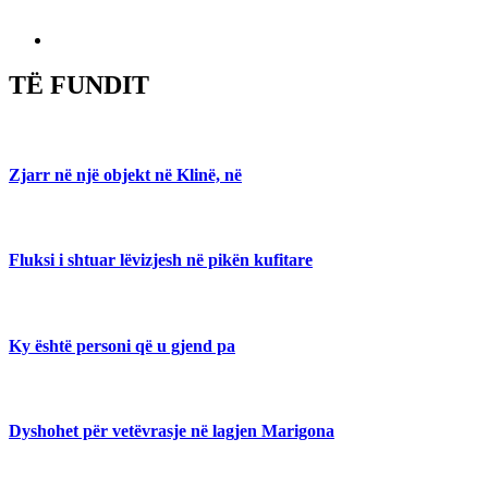
TË FUNDIT
Zjarr në një objekt në Klinë, në
Fluksi i shtuar lëvizjesh në pikën kufitare
Ky është personi që u gjend pa
Dyshohet për vetëvrasje në lagjen Marigona