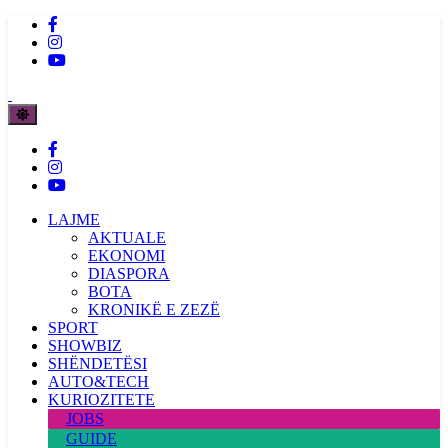
LAJME
AKTUALE
EKONOMI
DIASPORA
BOTA
KRONIKË E ZEZË
SPORT
SHOWBIZ
SHËNDETËSI
AUTO&TECH
KURIOZITETE
JOBS
GUIDE