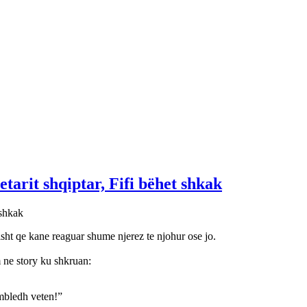
tarit shqiptar, Fifi bëhet shkak
isht qe kane reaguar shume njerez te njohur ose jo.
m ne story ku shkruan:
 mbledh veten!”