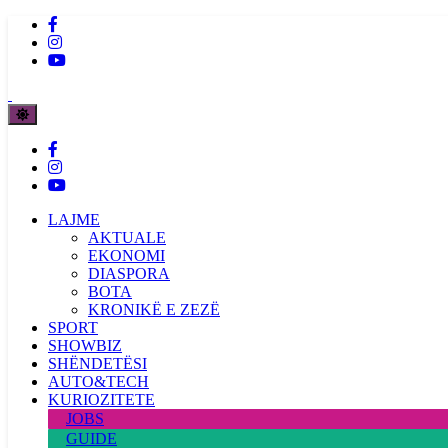
LAJME
AKTUALE
EKONOMI
DIASPORA
BOTA
KRONIKË E ZEZË
SPORT
SHOWBIZ
SHËNDETËSI
AUTO&TECH
KURIOZITETE
JOBS
GUIDE