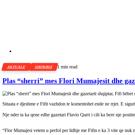
1 min read
AKTUALE
SHOWBIZ
Plas “sherri” mes Flori Mumajesit dhe gaze
Situata e djeshme e Fifit vazhdon te komentohet ende ne rrjet. E sigur
Nje nder ta ka qene edhe gazetari Flavio Qarri i cili ka bere nje posti
“Flor Mumajesi vetem u perfol per lidhje me Fifin e ka 3 vite qe nuk