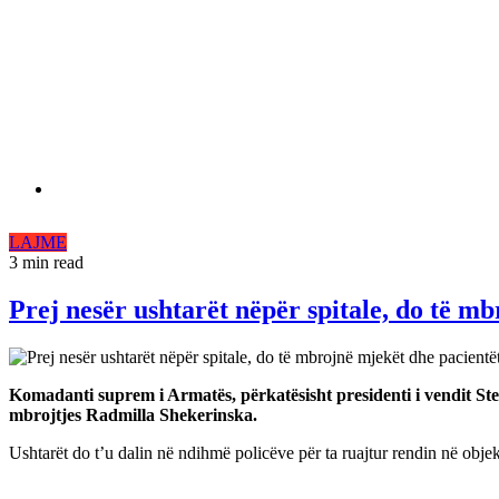
LAJME
3 min read
Prej nesër ushtarët nëpër spitale, do të m
Komadanti suprem i Armatës, përkatësisht presidenti i vendit Stev
mbrojtjes Radmilla Shekerinska.
Ushtarët do t’u dalin në ndihmë policëve për ta ruajtur rendin në obj