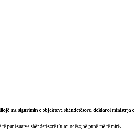
llojë me sigurimin e objekteve shëndetësore, deklaroi ministrja e
 që të punësuarve shëndetësorë t’u mundësojnë punë më të mirë.