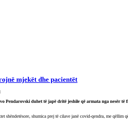
brojnë mjekët dhe pacientët
o Pendarovski duhet të japë dritë jeshile që armata nga nesër të fi
ektet shëndetësore, shumica prej të cilave janë covid-qendra, me qëllim