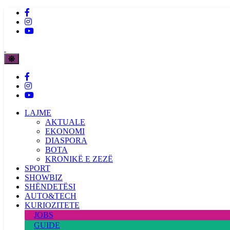
LAJME
AKTUALE
EKONOMI
DIASPORA
BOTA
KRONIKË E ZEZË
SPORT
SHOWBIZ
SHËNDETËSI
AUTO&TECH
KURIOZITETE
JOBS
GUIDE