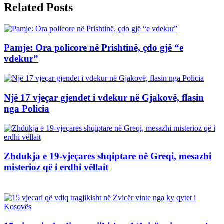
Related Posts
Pamje: Ora policore në Prishtinë, çdo gjë “e
vdekur”
Një 17 vjeçar gjendet i vdekur në Gjakovë, flasin
nga Policia
Zhdukja e 19-vjeçares shqiptare në Greqi, mesazhi
misterioz që i erdhi vëllait