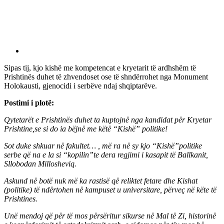
Sipas tij, kjo kishë me kompetencat e kryetarit të ardhshëm të
Prishtinës duhet të zhvendoset ose të shndërrohet nga Monument
Holokausti, gjenocidi i serbëve ndaj shqiptarëve.
Postimi i plotë:
Qytetarët e Prishtinës duhet ta kuptojnë nga kandidat për Kryetar
Prishtine,se si do ia bëjnë me këtë “Kishë” politike!
Sot duke shkuar në fakultet… , më ra në sy kjo “Kishë”politike
serbe që na e la si “kopilin”te dera regjimi i kasapit të Ballkanit,
Sllobodan Millosheviq.
Askund në botë nuk më ka rastisë që reliktet fetare dhe Kishat
(politike) të ndërtohen në kampuset u universitare, përveç në këte të
Prishtines.
Unë mendoj që për të mos përsëritur sikurse në Mal të Zi, historinë