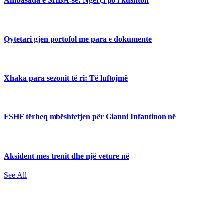
Ambasada e SHBA-së: Ngërçi po i kushton
Qytetari gjen portofol me para e dokumente
Xhaka para sezonit të ri: Të luftojmë
FSHF tërheq mbështetjen për Gianni Infantinon në
Aksident mes trenit dhe një veture në
See All