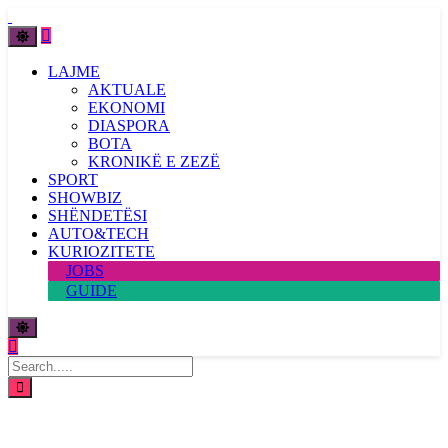
LAJME
AKTUALE
EKONOMI
DIASPORA
BOTA
KRONIKË E ZEZË
SPORT
SHOWBIZ
SHËNDETËSI
AUTO&TECH
KURIOZITETE
JOBS
GUIDE