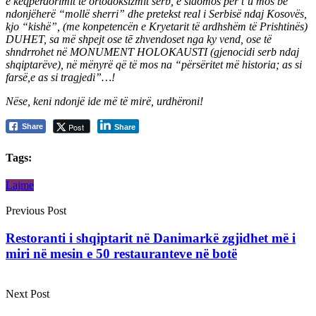
e keqpërdorimit të ortodoksizmit serb, e sidomos për t’u mos bë
ndonjëherë “mollë sherri” dhe pretekst real i Serbisë ndaj Kosovës,
kjo “kishë”, (me konpetencën e Kryetarit të ardhshëm të Prishtinës)
DUHET, sa më shpejt ose tē zhvendoset nga ky vend, ose të
shndrrohet në MONUMENT HOLOKAUSTI (gjenocidi serb ndaj
shqiptarëve), në mënyrë që të mos na “përsëritet më historia; as si
farsë,e as si tragjedi”…!
Nëse, keni ndonjë ide më të mirë, urdhëroni!
Post
Share
Share
Tags:
Lajme
Previous Post
Restoranti i shqiptarit në Danimarkë zgjidhet më i
miri në mesin e 50 restauranteve në botë
Next Post