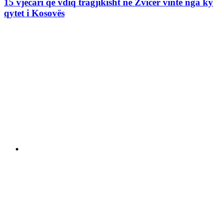
15 vjecari që vdiq tragjikisht në Zvicër vinte nga ky
qytet i Kosovës