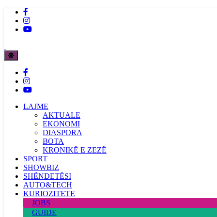
LAJME
AKTUALE
EKONOMI
DIASPORA
BOTA
KRONIKË E ZEZË
SPORT
SHOWBIZ
SHËNDETËSI
AUTO&TECH
KURIOZITETE
JOBS
GUIDE