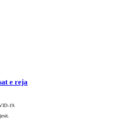
at e reja
OVID-19.
esit.