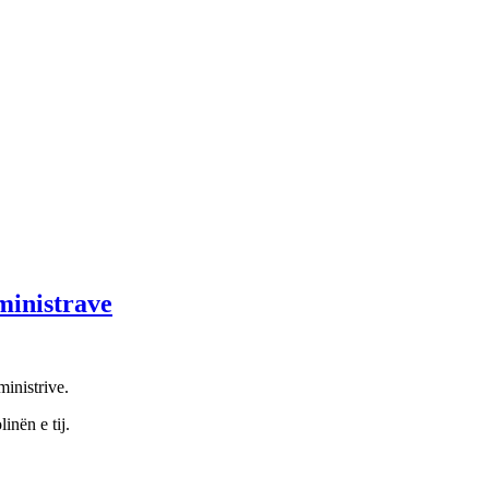
ministrave
ministrive.
inën e tij.