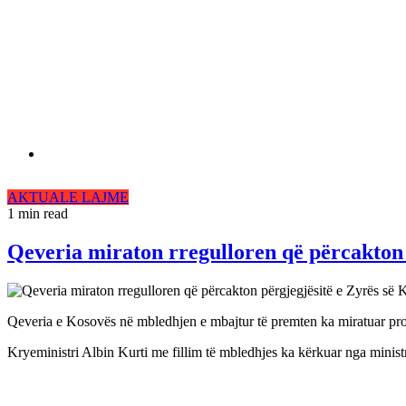
AKTUALE
LAJME
1 min read
Qeveria miraton rregulloren që përcakton 
Qeveria e Kosovës në mbledhjen e mbajtur të premten ka miratuar projek
Kryeministri Albin Kurti me fillim të mbledhjes ka kërkuar nga ministrat