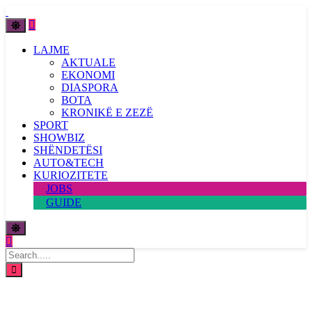
LAJME
AKTUALE
EKONOMI
DIASPORA
BOTA
KRONIKË E ZEZË
SPORT
SHOWBIZ
SHËNDETËSI
AUTO&TECH
KURIOZITETE
JOBS
GUIDE