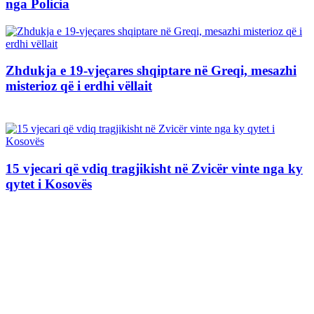
nga Policia
Zhdukja e 19-vjeçares shqiptare në Greqi, mesazhi
misterioz që i erdhi vëllait
15 vjecari që vdiq tragjikisht në Zvicër vinte nga ky
qytet i Kosovës