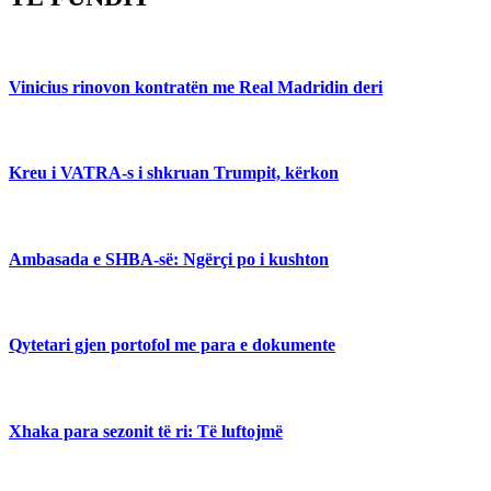
Vinicius rinovon kontratën me Real Madridin deri
Kreu i VATRA-s i shkruan Trumpit, kërkon
Ambasada e SHBA-së: Ngërçi po i kushton
Qytetari gjen portofol me para e dokumente
Xhaka para sezonit të ri: Të luftojmë