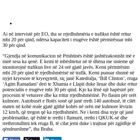
Ai në intervistë për EO, tha se rrjedhshmëria e trafikut është rritur
mbi 20 për qind, ndërsa kapaciteti i rrugëve është përmirësuar mbi
30 për qind.
“Gjendja në komunikacion në Prishtinës është jashtëzakonisht më e
mirë sesa ka qenë. E kemi të mbështetur në të dhëna me sisteme që
monitorojnë trafikun live në 24 orë gjatë javës. Kemi përmirësim
mbi 20 për qind të rrjedhshmërisë në trafik. Kemi punuar shumë në
nyjet kryesore të kryeqytetit, siç janë Katedralja, ‘Bill Clinton’, rruga
‘Agim Ramadani’ deri te Xhamia e Llapit duke liruar dhe duke rritur
potencialin e rrugëve mbi 30 për qind. Kjo ka lënë një hapësirë për
procesim të veturave dhe ka rritur rrjedhshmërinë. Po flasim për orët
kulmore. Autobusët e flotës sonë që janë rreth 140 autobusë, të cilët
maten në kohë reale gjatë gjithë kohës në orën më kulmore lëvizin
12 km/h, që tregon që ka rrjedhshmëri. Ne i kemi disa nyje që janë
problematike, që është te rrethi i flamurit, rrethi i QKUK-së dhe
rrethrrotullimi tek rruga B, të cilat jemi duke i trajtuar për zgjidhje të
qëndrueshme”, tha Braha.
Share