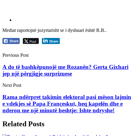
Mediat raportojnë jozyrtarisht se i dyshuari është R.B..
Post
Share
Share
Previous Post
A do të bashkëpunojë me Rozanën? Gerta Gixhari
jep një përgjigje surprizuese
Next Post
Rama ndërpret takimin elektoral pasi mëson lajmin
e vdekjes së Papa Françeskut, heq kapelën dhe e
nderon me një minutë heshtje: Ishte ndryshe!
Related Posts