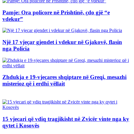
Pamje: Ora policore në Prishtinë, çdo gjë “e
vdekur”
Një 17 vjeçar gjendet i vdekur në Gjakovë, flasin
nga Policia
Zhdukja e 19-vjeçares shqiptare në Greqi, mesazhi
misterioz që i erdhi vëllait
15 vjecari që vdiq tragjikisht në Zvicër vinte nga ky
qytet i Kosovës