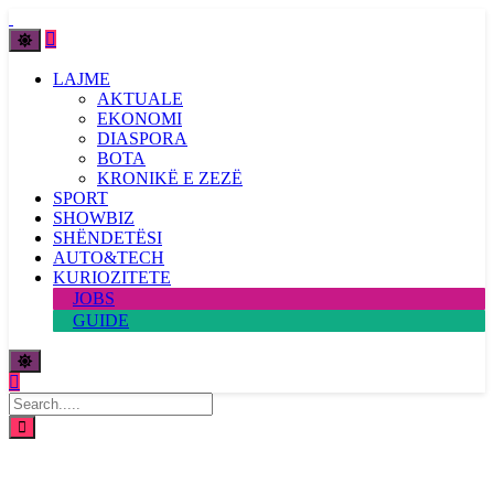
LAJME
AKTUALE
EKONOMI
DIASPORA
BOTA
KRONIKË E ZEZË
SPORT
SHOWBIZ
SHËNDETËSI
AUTO&TECH
KURIOZITETE
JOBS
GUIDE