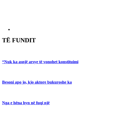
TË FUNDIT
“Nuk ka asnjë arsye të vonohet konstituimi
Besoni apo jo, kjo aktore bukuroshe ka
Nga e hëna hyn në fuqi një