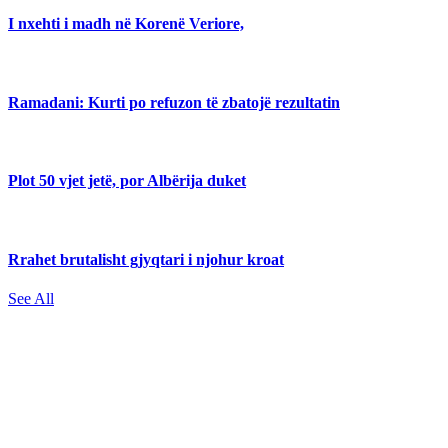
I nxehti i madh në Korenë Veriore,
Ramadani: Kurti po refuzon të zbatojë rezultatin
Plot 50 vjet jetë, por Albërija duket
Rrahet brutalisht gjyqtari i njohur kroat
See All