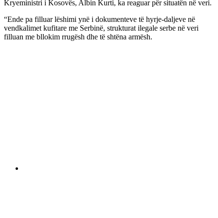
Kryeministri i Kosovës, Albin Kurti, ka reaguar për situatën në veri.
“Ende pa filluar lëshimi ynë i dokumenteve të hyrje-daljeve në
vendkalimet kufitare me Serbinë, strukturat ilegale serbe në veri
filluan me bllokim rrugësh dhe të shtëna armësh.