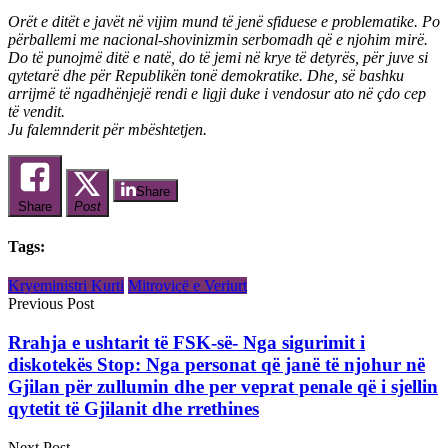
Orët e ditët e javët në vijim mund të jenë sfiduese e problematike. Po
përballemi me nacional-shovinizmin serbomadh që e njohim mirë.
Do të punojmë ditë e natë, do të jemi në krye të detyrës, për juve si
qytetarë dhe për Republikën tonë demokratike. Dhe, së bashku
arrijmë të ngadhënjejë rendi e ligji duke i vendosur ato në çdo cep
të vendit.
Ju falemnderit për mbështetjen.
Share
Share
Post
Tags:
Kryeministri Kurti
Mitrovicë e Veriurt
Previous Post
Rrahja e ushtarit të FSK-së- Nga sigurimit i
diskotekës Stop: Nga personat që janë të njohur në
Gjilan për zullumin dhe per veprat penale që i sjellin
qytetit të Gjilanit dhe rrethines
Next Post