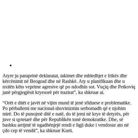
Atyre ju paraprinë deklaratat, takimet dhe mbledhjet e frikës dhe
kërcënimit në Beograd dhe në Rashkë. Aty u planifikuan dhe u
nxitën këto veprime agresive që po ndodhin sot. Vuçiq dhe Petkoviq
janë përgjegjësit kryesorë për trazirat”, ka shkruar ai.
“Orët e ditët e javët në vijim mund të jenë sfiduese e problematike.
Po përballemi me nacional-shovinizmin serbomadh që e njohim
mirë. Do të punojmë ditë e natë, do të jemi në krye të detyrës, për
juve si qytetarë dhe për Republikën tonë demokratike. Dhe, së
bashku arrijmë të ngadhënjejë rendi e ligji duke i vendosur ato në
çdo cep të vendit”, ka shkruar Kurti.