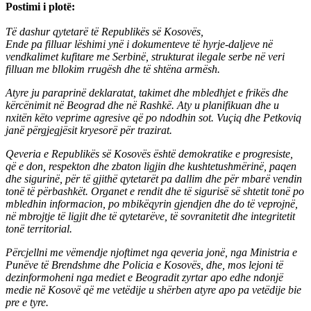
Postimi i plotë:
Të dashur qytetarë të Republikës së Kosovës,
Ende pa filluar lëshimi ynë i dokumenteve të hyrje-daljeve në
vendkalimet kufitare me Serbinë, strukturat ilegale serbe në veri
filluan me bllokim rrugësh dhe të shtëna armësh.
Atyre ju paraprinë deklaratat, takimet dhe mbledhjet e frikës dhe
kërcënimit në Beograd dhe në Rashkë. Aty u planifikuan dhe u
nxitën këto veprime agresive që po ndodhin sot. Vuçiq dhe Petkoviq
janë përgjegjësit kryesorë për trazirat.
Qeveria e Republikës së Kosovës është demokratike e progresiste,
që e don, respekton dhe zbaton ligjin dhe kushtetushmërinë, paqen
dhe sigurinë, për të gjithë qytetarët pa dallim dhe për mbarë vendin
tonë të përbashkët. Organet e rendit dhe të sigurisë së shtetit tonë po
mbledhin informacion, po mbikëqyrin gjendjen dhe do të veprojnë,
në mbrojtje të ligjit dhe të qytetarëve, të sovranitetit dhe integritetit
tonë territorial.
Përcjellni me vëmendje njoftimet nga qeveria jonë, nga Ministria e
Punëve të Brendshme dhe Policia e Kosovës, dhe, mos lejoni të
dezinformoheni nga mediet e Beogradit zyrtar apo edhe ndonjë
medie në Kosovë që me vetëdije u shërben atyre apo pa vetëdije bie
pre e tyre.