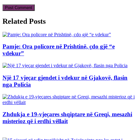
Related Posts
Pamje: Ora policore në Prishtinë, çdo gjë “e
vdekur”
Një 17 vjeçar gjendet i vdekur në Gjakovë, flasin
nga Policia
Zhdukja e 19-vjeçares shqiptare në Greqi, mesazhi
misterioz që i erdhi vëllait