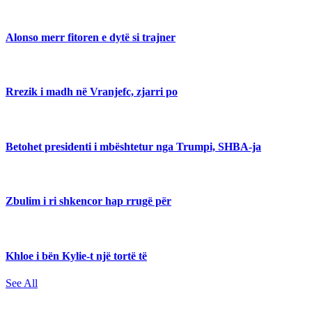
Alonso merr fitoren e dytë si trajner
Rrezik i madh në Vranjefc, zjarri po
Betohet presidenti i mbështetur nga Trumpi, SHBA-ja
Zbulim i ri shkencor hap rrugë për
Khloe i bën Kylie-t një tortë të
See All