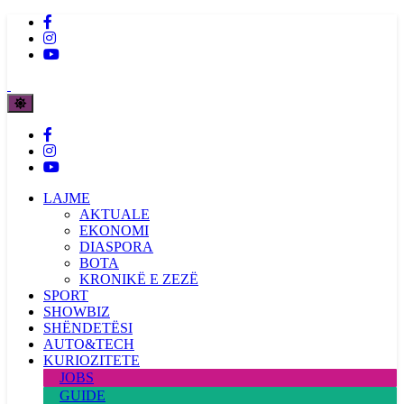
LAJME
AKTUALE
EKONOMI
DIASPORA
BOTA
KRONIKË E ZEZË
SPORT
SHOWBIZ
SHËNDETËSI
AUTO&TECH
KURIOZITETE
JOBS
GUIDE