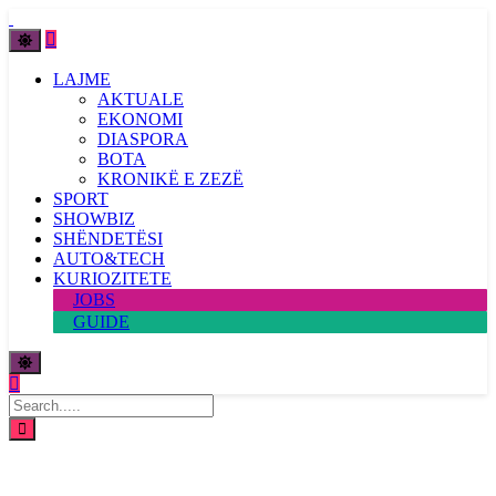
LAJME
AKTUALE
EKONOMI
DIASPORA
BOTA
KRONIKË E ZEZË
SPORT
SHOWBIZ
SHËNDETËSI
AUTO&TECH
KURIOZITETE
JOBS
GUIDE