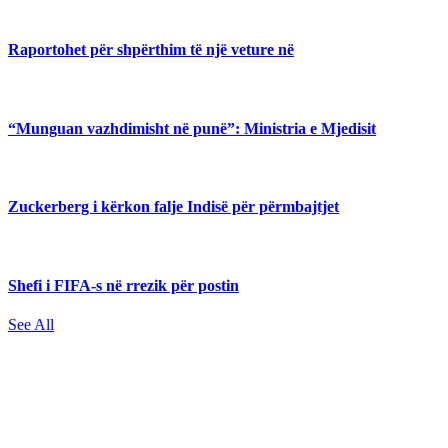
Raportohet për shpërthim të një veture në
“Munguan vazhdimisht në punë”: Ministria e Mjedisit
Zuckerberg i kërkon falje Indisë për përmbajtjet
Shefi i FIFA-s në rrezik për postin
See All