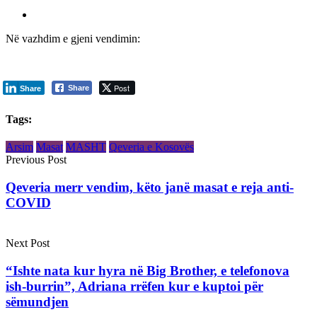
Në vazhdim e gjeni vendimin:
Post
Share
Share
Tags:
Arsim
Masat
MASHT
Qeveria e Kosovës
Previous Post
Qeveria merr vendim, këto janë masat e reja anti-
COVID
Next Post
“Ishte nata kur hyra në Big Brother, e telefonova
ish-burrin”, Adriana rrëfen kur e kuptoi për
sëmundjen