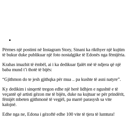
Përmes një postimi në Instagram Story, Sinani ka rikthyer një kujtim
të bukur duke publikuar një foto nostalgjike të Edonës nga fëmijëria.
Krahas imazhit të ëmbël, ai i ka dedikuar fjalët më të ndjera që një
baba mund t’i thotë të bijës:
“Gjithmon do te jesh gjithqka për mua .. pa kushte të asni natyre”.
Ky dedikim i sinqertë tregon edhe një herë lidhjen e ngushtë e të
veçantë që artisti gëzon me të bijën, duke na kujtuar se për prindërit,
fëmijët mbeten gjithmonë të vegjël, pa marrë parasysh sa vite
kalojnë.
Edhe nga ne, Edona i gëzoftë edhe 100 vite të tjera të lumtura!