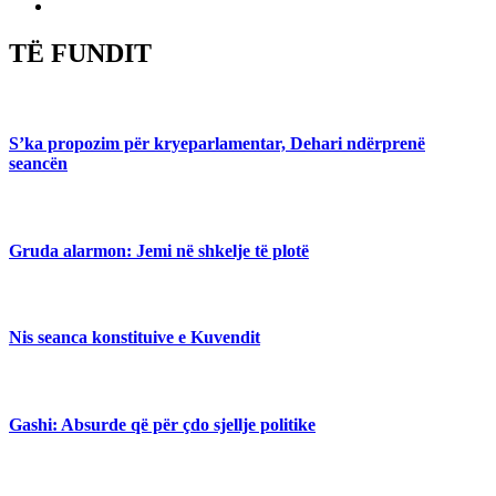
TË FUNDIT
S’ka propozim për kryeparlamentar, Dehari ndërprenë
seancën
Gruda alarmon: Jemi në shkelje të plotë
Nis seanca konstituive e Kuvendit
Gashi: Absurde që për çdo sjellje politike