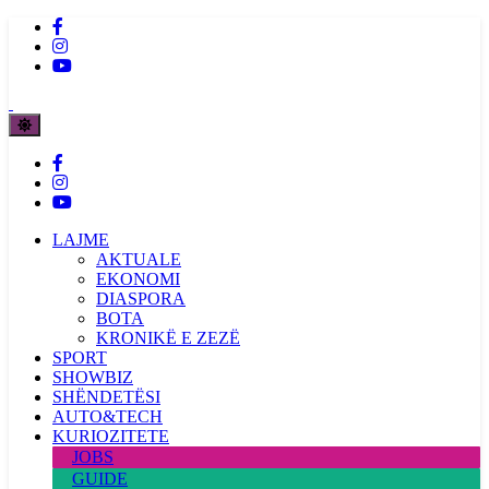
LAJME
AKTUALE
EKONOMI
DIASPORA
BOTA
KRONIKË E ZEZË
SPORT
SHOWBIZ
SHËNDETËSI
AUTO&TECH
KURIOZITETE
JOBS
GUIDE