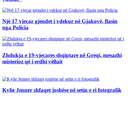
Një 17 vjeçar gjendet i vdekur në Gjakovë, flasin
nga Policia
Zhdukja e 19-vjeçares shqiptare në Greqi, mesazhi
misterioz që i erdhi vëllait
Kylie Jenner shfaqet joshëse në setin e ri fotografik