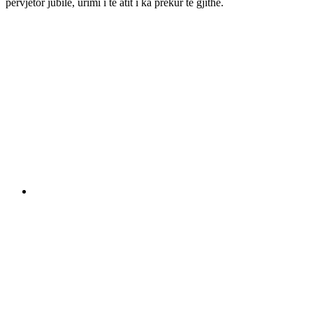
përvjetor jubile, urimi i të atit i ka prekur të gjithë.