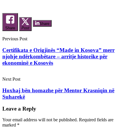
Share
Share
Post
Previous Post
Certifikata e Origjinës “Made in Kosova” merr
njohje ndërkombëtare – arritje historike për
ekonominë e Kosovës
Next Post
Hoxhaj bën homazhe për Mentor Krasniqin në
Suharekë
Leave a Reply
Your email address will not be published.
Required fields are
marked
*