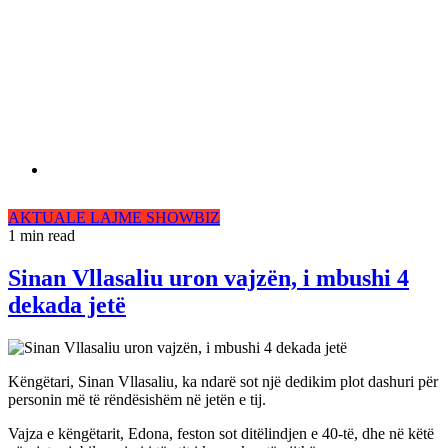
AKTUALE
LAJME
SHOWBIZ
1 min read
Sinan Vllasaliu uron vajzën, i mbushi 4
dekada jetë
Këngëtari, Sinan Vllasaliu, ka ndarë sot një dedikim plot dashuri për
personin më të rëndësishëm në jetën e tij.
Vajza e këngëtarit, Edona, feston sot ditëlindjen e 40-të, dhe në këtë