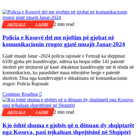
2 min read
AKTUALE
LAJME
Policia e Kosovë del me njoftim pë gjobat në
komunikacionin rrugor gjatë muajit Janar-2024
Gjatë muajit Janar -2024 policia rajonale e Ferizajt ka shqiptuar
6100 gjoba për kundërvajtje, ndërsa ka hequr edhe 141 patentë
shoferë për drejtuesit që kanë shkaktuar kundërvajtje më të rënda në
komunikacion, ku parashihet masa mbrojtëse heqje e patentë
shoferit. Disa nga kundërvajtjet e shkaktuara në komunikacionin
rrugor: Policia Rajonale
Continue Reading
2 min read
AKTUALE
LAJME
Kjo është shuma e gjobës që u dënuan dy shqiptarët
nga Kosova, pasi tejkaluan shpejtësinë në Shqipëri