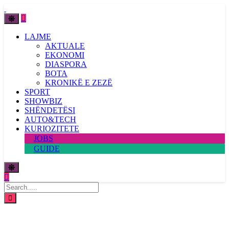
LAJME
AKTUALE
EKONOMI
DIASPORA
BOTA
KRONIKË E ZEZË
SPORT
SHOWBIZ
SHËNDETËSI
AUTO&TECH
KURIOZITETE
JOBS
GUIDE