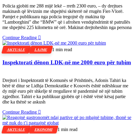
Policia gjobiti me 288 mijë lekë – rreth 2300 euro, – dy drejtues
makinash që lëviznin me shpejtësi skëterrë në rrugën Fier-Vlorë.
Pamjet e publikuara nga policia tregojnë dy makina tip
“Lamborghini” dhe “BMW” që i afrohen vendqëndrimit të patrullës
me shpejtësi 225 kilometra në orë. Makinat drejtoheshin nga persona
Continue Reading
1 min read
AKTUALE
LAJME
Inspektorati dënon LDK-në me 2000 euro për tubim
Drejtori i Inspektoratit të Komunës së Prishtinës, Adonis Tahiri ka
bërë të ditur se Lidhja Demokratike e Kosovës është ndëshkuar me
dy mijë euro për shkelje të rregullave të pandemisë në një tubim
zgjedhor. Tahiri e ka publikuar gjobën që i është vënë kësaj partie
dhe ka thënë se askush
Continue Reading
1 min read
AKTUALE
EKONOMI