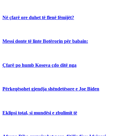
Në çfarë ore duhet të flenë fëmijët?
Messi donte të linte Botërorin për babain:
Çfarë po humb Kosova çdo ditë nga
Përkeqësohet gjendja shëndetësore e Joe Biden
Eklipsi total, si mundësi e zbulimit të