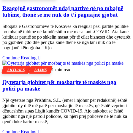
Reagojnë gastronomët ndaj partive që po mbajnë
tubime, thonë se më nuk do t’i paguajnë gjobat
Shoqata e Gastronomëve të Kosovës ka reaguar pasi partitë politike
po mbajnë tubime në kundërshtim me masat anti-COVID. Ata kanë
kritikuar partitë se po shkelin masat për të cilat bizneset dhe qytetarët
po gjobiten çdo ditë për çka kanë thënë se nga tani nuk do të
pagujanë këto gjoba. “Kjo
Continue Reading
1 min read
AKTUALE
LAJME
Qytetarja gjobitet për mosbarjte të maskës nga
polici pa maskë
Një qytetare nga Prishtina, S.L. (emër i njohur për redaksinë) është
gjobitur dy ditë më parë për mosbarjte të maskës, që është veprim i
dënueshëm sipas Ligjit kundër COVID-19. Ajo ankohet se është
gjobitur nga një patroll policore, ku njëri prej policëve në të nuk ka
qenë duke bartur maskë,
Continue Reading