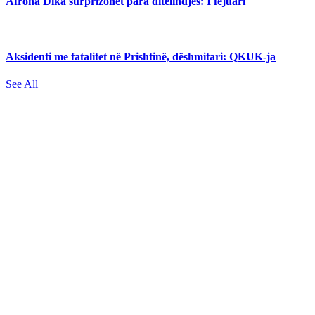
Afrona Dika surprizohet para ditëlindjes: I fejuari
Aksidenti me fatalitet në Prishtinë, dëshmitari: QKUK-ja
See All