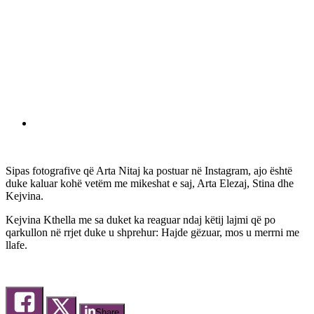
Sipas fotografive që Arta Nitaj ka postuar në Instagram, ajo është
duke kaluar kohë vetëm me mikeshat e saj, Arta Elezaj, Stina dhe
Kejvina.
Kejvina Kthella me sa duket ka reaguar ndaj këtij lajmi që po
qarkullon në rrjet duke u shprehur: Hajde gëzuar, mos u merrni me
llafe.
Share