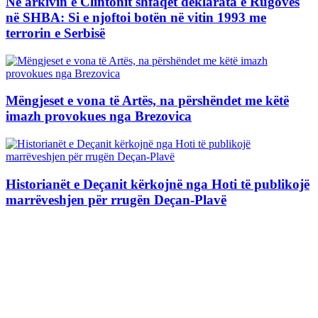
Në arkivin e Clintonit shfaqet deklarata e Rugovës
në SHBA: Si e njoftoi botën në vitin 1993 me
terrorin e Serbisë
Mëngjeset e vona të Artës, na përshëndet me këtë
imazh provokues nga Brezovica
Historianët e Deçanit kërkojnë nga Hoti të publikojë
marrëveshjen për rrugën Deçan-Plavë