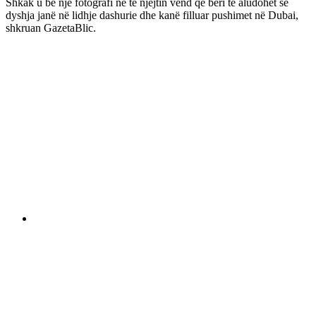
Shkak u bë një fotografi në të njejtin vend që bëri të aludohet se
dyshja janë në lidhje dashurie dhe kanë filluar pushimet në Dubai,
shkruan GazetaBlic.