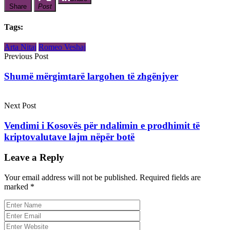
Share
Post
Tags:
Arta Nitaj
Romeo Veshaj
Previous Post
Shumë mërgimtarë largohen të zhgënjyer
Next Post
Vendimi i Kosovës për ndalimin e prodhimit të
kriptovalutave lajm nëpër botë
Leave a Reply
Your email address will not be published.
Required fields are
marked
*