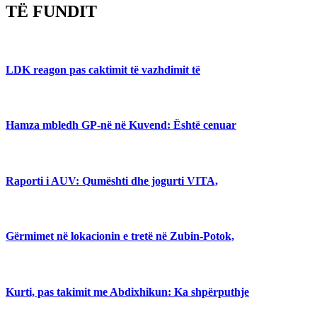
TË FUNDIT
LDK reagon pas caktimit të vazhdimit të
Hamza mbledh GP-në në Kuvend: Është cenuar
Raporti i AUV: Qumështi dhe jogurti VITA,
Gërmimet në lokacionin e tretë në Zubin-Potok,
Kurti, pas takimit me Abdixhikun: Ka shpërputhje