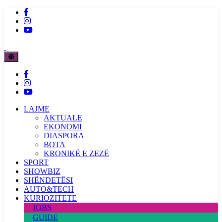
LAJME
AKTUALE
EKONOMI
DIASPORA
BOTA
KRONIKË E ZEZË
SPORT
SHOWBIZ
SHËNDETËSI
AUTO&TECH
KURIOZITETE
JOBS
GUIDE