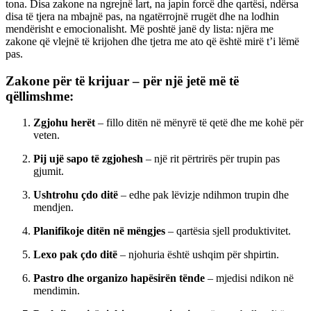
tona. Disa zakone na ngrejnë lart, na japin forcë dhe qartësi, ndërsa
disa të tjera na mbajnë pas, na ngatërrojnë rrugët dhe na lodhin
mendërisht e emocionalisht. Më poshtë janë dy lista: njëra me
zakone që vlejnë të krijohen dhe tjetra me ato që është mirë t’i lëmë
pas.
Zakone për të krijuar – për një jetë më të
qëllimshme:
Zgjohu herët
– fillo ditën në mënyrë të qetë dhe me kohë për
veten.
Pij ujë sapo të zgjohesh
– një rit përtrirës për trupin pas
gjumit.
Ushtrohu çdo ditë
– edhe pak lëvizje ndihmon trupin dhe
mendjen.
Planifikoje ditën në mëngjes
– qartësia sjell produktivitet.
Lexo pak çdo ditë
– njohuria është ushqim për shpirtin.
Pastro dhe organizo hapësirën tënde
– mjedisi ndikon në
mendimin.