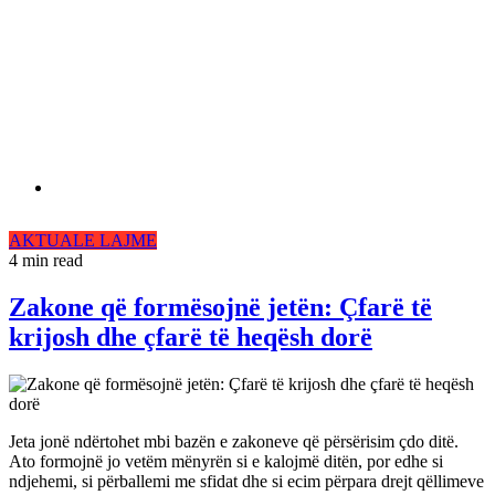
AKTUALE
LAJME
4 min read
Zakone që formësojnë jetën: Çfarë të
krijosh dhe çfarë të heqësh dorë
Jeta jonë ndërtohet mbi bazën e zakoneve që përsërisim çdo ditë.
Ato formojnë jo vetëm mënyrën si e kalojmë ditën, por edhe si
ndjehemi, si përballemi me sfidat dhe si ecim përpara drejt qëllimeve