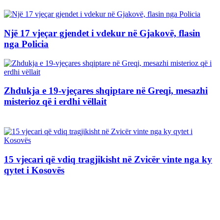
Një 17 vjeçar gjendet i vdekur në Gjakovë, flasin
nga Policia
Zhdukja e 19-vjeçares shqiptare në Greqi, mesazhi
misterioz që i erdhi vëllait
15 vjecari që vdiq tragjikisht në Zvicër vinte nga ky
qytet i Kosovës