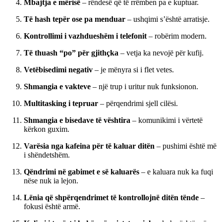
Mbajtja e mërisë
– rëndesë që të rrëmben pa e kuptuar.
Të hash tepër ose pa menduar
– ushqimi s’është arratisje.
Kontrollimi i vazhdueshëm i telefonit
– robërim modern.
Të thuash “po” për gjithçka
– vetja ka nevojë për kufij.
Vetëbisedimi negativ
– je mënyra si i flet vetes.
Shmangia e vakteve
– një trup i uritur nuk funksionon.
Multitasking i tepruar
– përqendrimi sjell cilësi.
Shmangia e bisedave të vështira
– komunikimi i vërtetë
kërkon guxim.
Varësia nga kafeina për të kaluar ditën
– pushimi është më
i shëndetshëm.
Qëndrimi në gabimet e së kaluarës
– e kaluara nuk ka fuqi
nëse nuk ia lejon.
Lënia që shpërqendrimet të kontrollojnë ditën tënde
–
fokusi është armë.