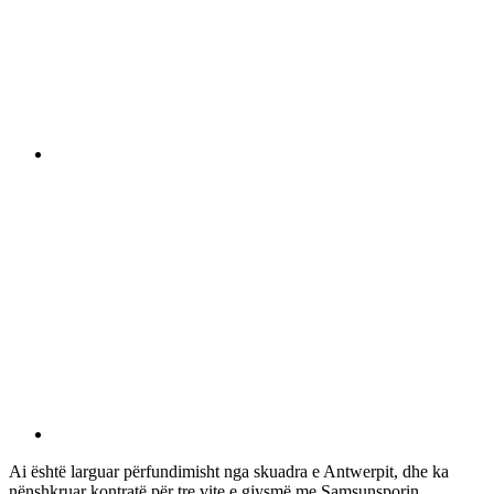
Ai është larguar përfundimisht nga skuadra e Antwerpit, dhe ka
nënshkruar kontratë për tre vite e gjysmë me Samsunsporin.