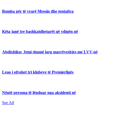
Bomba për të vrarë Messin dhe tentativa
Këta janë tre bashkatdhetarët që vdiqën në
Abdixhiku: Jemi shumë larg marrëveshjes me LVV-në
Leao i ofrohet tri klubeve të Premierligës
Nëntë persona të lënduar nga aksidenti në
See All