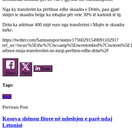
Nga ky transferim ka përfituar edhe skuadra e Dritës, pasi gjatë
shitjes te skuadra belge ka mbajtur për vete 30% të kartonit të tij.
Drita ka arkëtuar 400 mijë euro nga transferimi i Mujës te skuadra
turke.
https://twitter.com/Samsunspor/status/1756029154909110291?
ref_src=twsrc%5Etfw%7Ctwcamp%5Etweetembed%7Ctwterm%5E17
arbnor-muja-transferohet-ne-turqi-perfiton-edhe-drita%2F
Share
Share
Post
Tags:
sport
Previous Post
Kosova shënon fitore në ndeshjen e parë ndaj
Letonisë