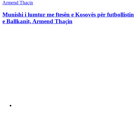
Munishi i lumtur me ftesën e Kosovës për futbollistin
e Ballkanit, Armend Thaçin