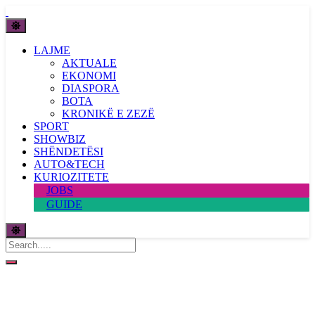
LAJME
AKTUALE
EKONOMI
DIASPORA
BOTA
KRONIKË E ZEZË
SPORT
SHOWBIZ
SHËNDETËSI
AUTO&TECH
KURIOZITETE
JOBS
GUIDE