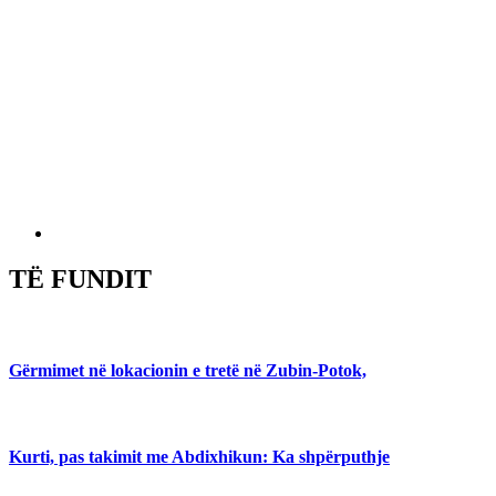
TË FUNDIT
Gërmimet në lokacionin e tretë në Zubin-Potok,
Kurti, pas takimit me Abdixhikun: Ka shpërputhje