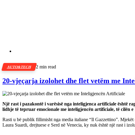
2 min read
AUTO&TECH
20-vjeçarja izolohet dhe flet vetëm me Inte
Një rast i pazakontë i varësisë nga inteligjenca artificiale është r
lidhje të tepruar emocionale me inteligjencën artificiale, të cilën
Rasti u bë publik fillimisht nga media italiane “Il Gazzettino”. Mjekët
Laura Suardi, drejtuese e Serd në Venecia, ky nuk është një rast i izol