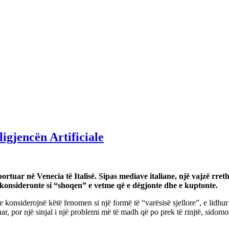
ligjencën Artificiale
aportuar në Venecia të Italisë. Sipas mediave italiane, një vajzë rreth
 e konsideronte si “shoqen” e vetme që e dëgjonte dhe e kuptonte.
 e konsiderojnë këtë fenomen si një formë të “varësisë sjellore”, e lidhu
uar, por një sinjal i një problemi më të madh që po prek të rinjtë, sidom