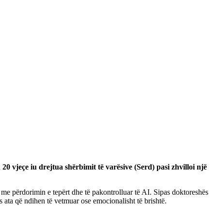
 20 vjeçe iu drejtua shërbimit të varësive (Serd) pasi zhvilloi një
r me përdorimin e tepërt dhe të pakontrolluar të AI. Sipas doktoreshës
os ata që ndihen të vetmuar ose emocionalisht të brishtë.