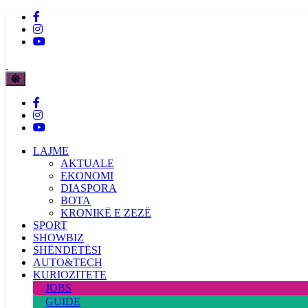
LAJME
AKTUALE
EKONOMI
DIASPORA
BOTA
KRONIKË E ZEZË
SPORT
SHOWBIZ
SHËNDETËSI
AUTO&TECH
KURIOZITETE
JOBS
GUIDE