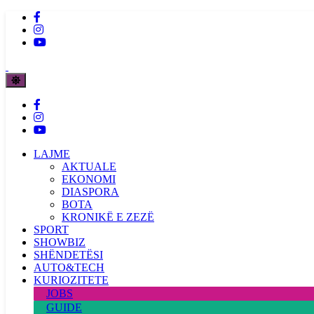
LAJME
AKTUALE
EKONOMI
DIASPORA
BOTA
KRONIKË E ZEZË
SPORT
SHOWBIZ
SHËNDETËSI
AUTO&TECH
KURIOZITETE
JOBS
GUIDE