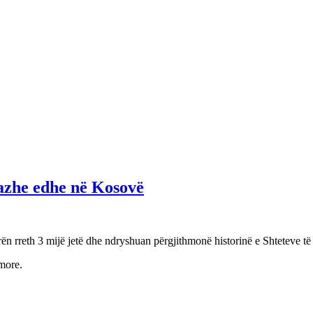
mazhe edhe në Kosovë
rën rreth 3 mijë jetë dhe ndryshuan përgjithmonë historinë e Shteteve t
more.