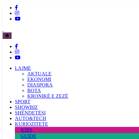
LAJME
AKTUALE
EKONOMI
DIASPORA
BOTA
KRONIKË E ZEZË
SPORT
SHOWBIZ
SHËNDETËSI
AUTO&TECH
KURIOZITETE
JOBS
GUIDE