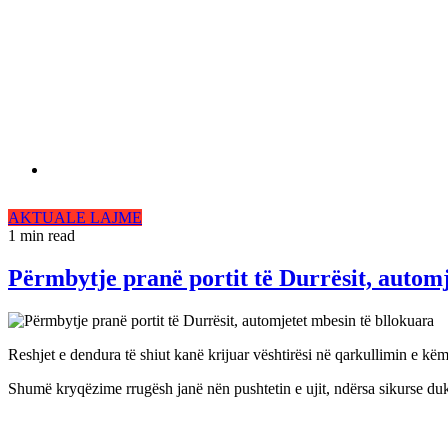
AKTUALE
LAJME
1 min read
Përmbytje pranë portit të Durrësit, automj
Reshjet e dendura të shiut kanë krijuar vështirësi në qarkullimin e kë
Shumë kryqëzime rrugësh janë nën pushtetin e ujit, ndërsa sikurse du