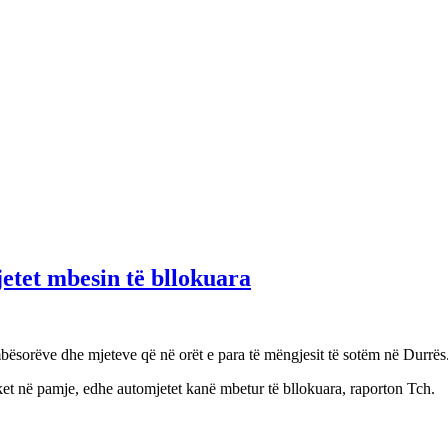
etet mbesin të bllokuara
mbësorëve dhe mjeteve që në orët e para të mëngjesit të sotëm në Durrës
ket në pamje, edhe automjetet kanë mbetur të bllokuara, raporton Tch.