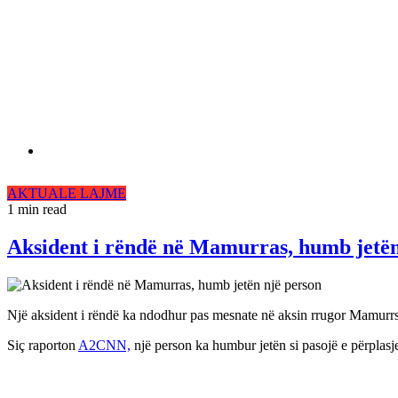
AKTUALE
LAJME
1 min read
Aksident i rëndë në Mamurras, humb jetën
Një aksident i rëndë ka ndodhur pas mesnate në aksin rrugor Mamurrs
Siç raporton
A2CNN,
një person ka humbur jetën si pasojë e përplasj