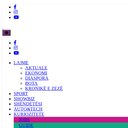
LAJME
AKTUALE
EKONOMI
DIASPORA
BOTA
KRONIKË E ZEZË
SPORT
SHOWBIZ
SHËNDETËSI
AUTO&TECH
KURIOZITETE
JOBS
GUIDE