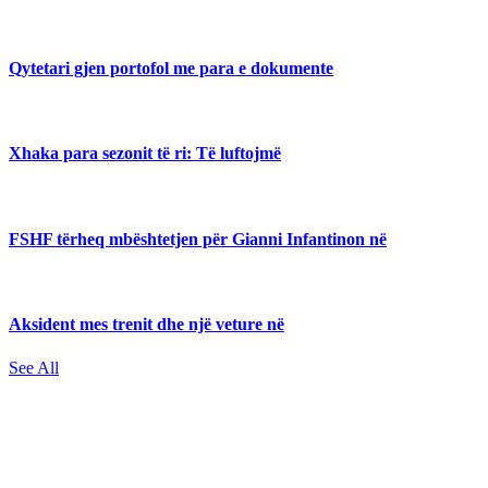
Qytetari gjen portofol me para e dokumente
Xhaka para sezonit të ri: Të luftojmë
FSHF tërheq mbështetjen për Gianni Infantinon në
Aksident mes trenit dhe një veture në
See All