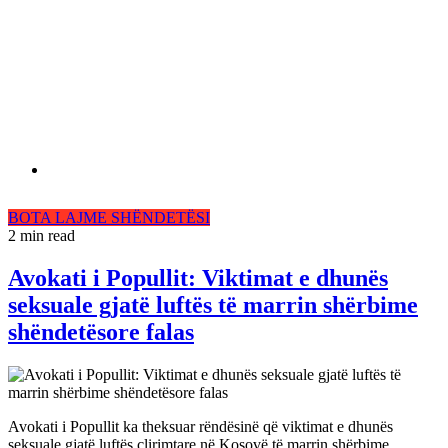
BOTA
LAJME
SHËNDETËSI
2 min read
Avokati i Popullit: Viktimat e dhunës
seksuale gjatë luftës të marrin shërbime
shëndetësore falas
Avokati i Popullit ka theksuar rëndësinë që viktimat e dhunës
seksuale gjatë luftës çlirimtare në Kosovë të marrin shërbime