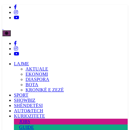
LAJME
AKTUALE
EKONOMI
DIASPORA
BOTA
KRONIKË E ZEZË
SPORT
SHOWBIZ
SHËNDETËSI
AUTO&TECH
KURIOZITETE
JOBS
GUIDE