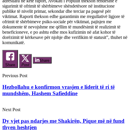
adresuara në këtë raport, Avokati i Popullit thekson rëndësinë e
sigurimit të ofrimit të shërbimeve shëndetësore në institucione
publike të nivelit primar, sekondar dhe terciar pa pagesë për
viktimat. Raporti thekson edhe garantimin me rregullativë ligjore të
ofrimit të shërbimeve psiko-sociale për viktimat, pajisjen me
dokumente të nevojshme me qëllim të mundësimit të realizimit të
beneficioneve, e po ashtu edhe mos kufizimin në afat kohor të
dorëzimit të kërkesave për njohje dhe verifikim të statusit”, thuhet në
komunikatë.
Share
Share
Post
Previous Post
Hezbollahu e konfirmon vrasjen e liderit të ri të
mundshëm, Hashem Safieddine
Next Post
Dy vjet pas ndarjes me Shakirën, Pique më në fund
thyen heshtjen