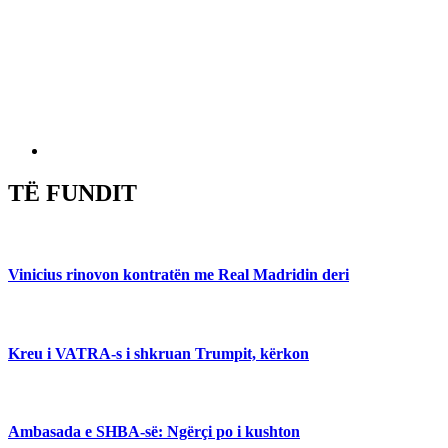
TË FUNDIT
Vinicius rinovon kontratën me Real Madridin deri
Kreu i VATRA-s i shkruan Trumpit, kërkon
Ambasada e SHBA-së: Ngërçi po i kushton