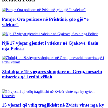
Pamje: Ora policore në Prishtinë, çdo gjë “e
vdekur”
Një 17 vjeçar gjendet i vdekur në Gjakovë, flasin
nga Policia
Zhdukja e 19-vjeçares shqiptare në Greqi, mesazhi
misterioz që i erdhi vëllait
15 vjecari që vdiq tragjikisht në Zvicër vinte nga ky