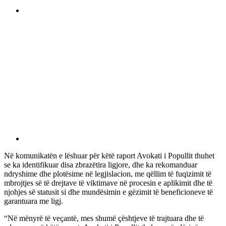
Në komunikatën e lëshuar për këtë raport Avokati i Popullit thuhet
se ka identifikuar disa zbrazëtira ligjore, dhe ka rekomanduar
ndryshime dhe plotësime në legjislacion, me qëllim të fuqizimit të
mbrojtjes së të drejtave të viktimave në procesin e aplikimit dhe të
njohjes së statusit si dhe mundësimin e gëzimit të beneficioneve të
garantuara me ligj.
“Në mënyrë të veçantë, mes shumë çështjeve të trajtuara dhe të