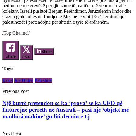
frymëzuan palestinezët në Izrael dhe në territoret e pushtuara për t’u
hedhur në një grevë të përgjithshme të martën, një veprim i rrallë
kolektiv. Izraeli pushtoi Bregun Perëndimor, Jeruzalemin lindor dhe
Gazën gjatë luftës në Lindjen e Mesme të vitit 1967, territore që
palestinezët i pretendojnë për shtetin e tyre të ardhshëm.
/Top Channel/
Share
Share
Post
Tags:
Izrael
Joe Biden
Palestinë
Previous Post
Një burrë pretendon se ka ‘prova’ se ka UFO që
fluturojnë përreth në Australi – pasi një ‘objekt me
madhësi makine’ goditi dronin e tij
Next Post