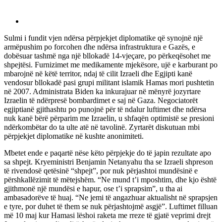
Sulmi i fundit vjen ndërsa përpjekjet diplomatike që synojnë një
armëpushim po forcohen dhe ndërsa infrastruktura e Gazës, e
dobësuar tashmë nga një bllokadë 14-vjeçare, po përkeqësohet me
shpejtësi. Furnizimet me medikamente mjekësore, ujë e karburant po
mbarojnë në këtë territor, ndaj të cilit Izraeli dhe Egjipti kanë
vendosur bllokadë pasi grupi militant islamik Hamas mori pushtetin
në 2007. Administrata Biden ka inkurajuar në mënyrë jozyrtare
Izraelin të ndërpresë bombardimet e saj në Gaza. Negociatorët
egjiptianë gjithashtu po punojnë për të ndalur luftimet dhe ndërsa
nuk kanë bërë përparim me Izraelin, u shfaqën optimistë se presioni
ndërkombëtar do ta ulte atë në tavolinë. Zyrtarët diskutuan mbi
përpjekjet diplomatike në kushte anonimiteti.
Mbetet ende e paqartë nëse këto përpjekje do të japin rezultate apo
sa shpejt. Kryeministri Benjamin Netanyahu tha se Izraeli shpreson
të rivendosë qetësinë “shpejt”, por nuk përjashtoi mundësinë e
përshkallëzimit të mëtejshëm. “Ne mund t’i mposhtim, dhe kjo është
gjithmonë një mundësi e hapur, ose t’i sprapsim”, u tha ai
ambasadorëve të huaj. “Ne jemi të angazhuar aktualisht në sprapsjen
e tyre, por duhet të them se nuk përjashtojmë asgjë”. Luftimet filluan
më 10 maj kur Hamasi lëshoi raketa me rreze të gjatë veprimi drejt