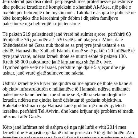
Jeruzalemit pas disa ditësh përplasjesh mes protestuesve palestinezë
dhe policisë izraelite në kompleksin e xhamisë Al-Aksa, një pikë e
nxehtë për hebrenjtë dhe myslimanët. Taktikat e ashpra të policisë në
këtë kompleks dhe kërcënimi për dëbim i dhjetëra familjeve
palestineze nga hebrenjtë krijoi tensione.
Të paktën 219 palestinezë janë vrarë në sulmet ajrore, përfshirë 63
fëmijë dhe 36 gra, ndërsa 1.530 vetë janë plagosur. Ministria e
Shëndetësisë në Gaza nuk thotë se sa prej tyre janë ushtarë e sa
civilë. Hamasi dhe Xhihadi Islamik thonë se të paktën 20 luftëtarë të
tyre janë vrarë, ndërsa Izraeli thotë se numri është të paktën 130.
Rreth 58,000 palestinezë janë larguar nga shtëpitë e tyre.
Dymbëdhjetë vetë në Izrael, përfshirë një djalë 5-vjeçar dhe një
ushtar, janë vrarë gjatë sulmeve me raketa.
Ushtria izraelite ka kryer me qindra sulme ajrore që thotë se kanë si
objektiv infrastrukturën e militantëve të Hamasit, ndërsa militantët
palestinezë kanë hedhur më shumë se 3,700 raketa në drejtim të
Izraelit, ndërsa me qindra kanë dështuar të godasin objektivin.
Raketat e lëshuara nga Hamasi kanë goditur një numër qytetesh
izraelite, përfshirë Tel Avivin, dhe kanë krijuar një problem të madh
në zonat afër Gazës.
Këto janë luftimet më të ashpra që nga një luftë e vitit 2014 mes
Izraelit dhe Hamasit e që kanë nxitur protesta në të gjithë botën. Ato