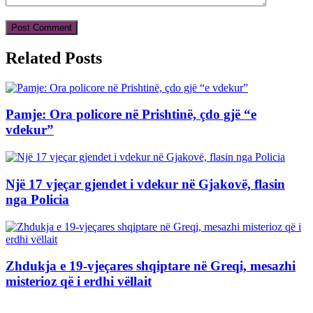
Related Posts
Pamje: Ora policore në Prishtinë, çdo gjë “e
vdekur”
Një 17 vjeçar gjendet i vdekur në Gjakovë, flasin
nga Policia
Zhdukja e 19-vjeçares shqiptare në Greqi, mesazhi
misterioz që i erdhi vëllait