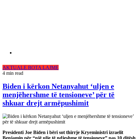
AKTUALE
BOTA
LAJME
4 min read
Biden i kërkon Netanyahut ‘uljen e
menjëhershme të tensioneve’ për të
shkuar drejt armëpushimit
Presidenti Joe Biden i bëri sot thirrje Kryeministri izraelit
Benjamin për “një ulje të ndjeshme të tensioneve” pas 10 ditësh