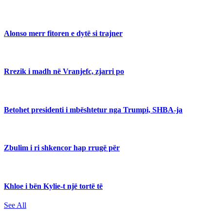
Alonso merr fitoren e dytë si trajner
Rrezik i madh në Vranjefc, zjarri po
Betohet presidenti i mbështetur nga Trumpi, SHBA-ja
Zbulim i ri shkencor hap rrugë për
Khloe i bën Kylie-t një tortë të
See All