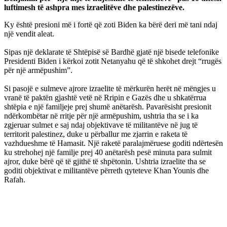
luftimesh të ashpra mes izraelitëve dhe palestinezëve.
Ky është presioni më i fortë që zoti Biden ka bërë deri më tani ndaj
një vendit aleat.
Sipas një deklarate të Shtëpisë së Bardhë gjatë një bisede telefonike
Presidenti Biden i kërkoi zotit Netanyahu që të shkohet drejt “rrugës
për një armëpushim”.
Si pasojë e sulmeve ajrore izraelite të mërkurën herët në mëngjes u
vranë të paktën gjashtë vetë në Rripin e Gazës dhe u shkatërrua
shtëpia e një familjeje prej shumë anëtarësh. Pavarësisht presionit
ndërkombëtar në rritje për një armëpushim, ushtria tha se i ka
zgjeruar sulmet e saj ndaj objektivave të militantëve në jug të
territorit palestinez, duke u përballur me zjarrin e raketa të
vazhdueshme të Hamasit. Një raketë paralajmëruese goditi ndërtesën
ku strehohej një familje prej 40 anëtarësh pesë minuta para sulmit
ajror, duke bërë që të gjithë të shpëtonin. Ushtria izraelite tha se
goditi objektivat e militantëve përreth qyteteve Khan Younis dhe
Rafah.