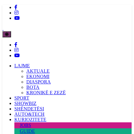
LAJME
AKTUALE
EKONOMI
DIASPORA
BOTA
KRONIKË E ZEZË
SPORT
SHOWBIZ
SHËNDETËSI
AUTO&TECH
KURIOZITETE
JOBS
GUIDE