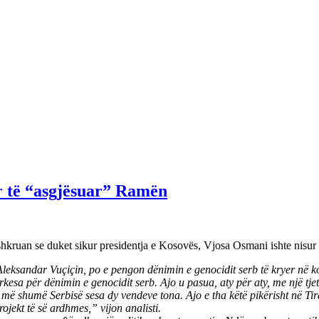
r të “asgjësuar” Ramën
, shkruan se duket sikur presidentja e Kosovës, Vjosa Osmani ishte nisur
e Aleksandar Vuçiçin, po e pengon dënimin e genocidit serb të kryer në 
sa për dënimin e genocidit serb. Ajo u pasua, aty për aty, me një tjetër
n më shumë Serbisë sesa dy vendeve tona. Ajo e tha këtë pikërisht në Tir
rojekt të së ardhmes,” vijon analisti.