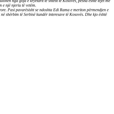
kulohen nga goja e kryetarit të shtetit të Kosovës, pesha është tejet më
 e një njeriu të vetëm.
tërore. Pasi pavarësisht se ndoshta Edi Rama e meriton përmendjen e
ë në shërbim të Serbisë kundër interesave të Kosovës. Dhe kjo është