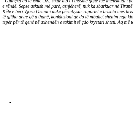
“Gjithçka do të ishte OK, sikur ato t’i thoshte qoftë një intelektual i 
e rëndë. Sepse askush më parë, asnjëherë, nuk ka zbarkuar në Tiranë d
Këtë e bëri Vjosa Osmani duke përmbysur raportet e brishta mes liris
të gjitha atyre që u thanë, konkluzioni që do të mbahet shënim nga kj
tepër për të qenë në axhendën e takimit të çdo kryetari shteti. Aq më 