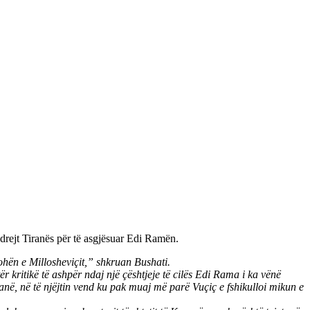
 drejt Tiranës për të asgjësuar Edi Ramën.
kohën e Millosheviçit,” shkruan Bushati.
 kritikë të ashpër ndaj një çështjeje të cilës Edi Rama i ka vënë
anë, në të njëjtin vend ku pak muaj më parë Vuçiç e fshikulloi mikun e