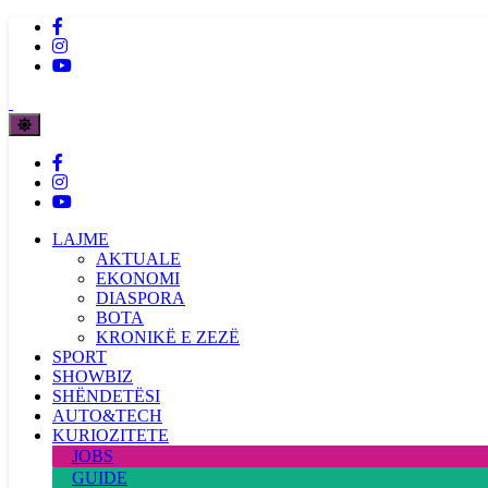
LAJME
AKTUALE
EKONOMI
DIASPORA
BOTA
KRONIKË E ZEZË
SPORT
SHOWBIZ
SHËNDETËSI
AUTO&TECH
KURIOZITETE
JOBS
GUIDE