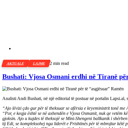
2 min read
AKTUALE
LAJME
Bushati: Vjosa Osmani erdhi në Tiranë pë
Analisti Andi Bushati, në një editorial të postuar në portalin Lapsi.al
“Ajo lëvizi çdo gur për të theksuar se afërsia e kryeministrit tonë m
“Por, e keqja është se në axhendën e Vjosa Osmanit, nuk qe vetëm kërke
gjoksin. Ajo u kujdes të theksojë se Mini-Shengeni ballkanik i shërbe
tij Edi, se kompleksohej nga liderët e Prishtinës për të mbrojtur këtë p