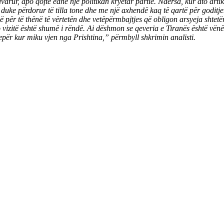
pavarur, apo qoftë edhe një politikan kryetar partie. Ndërsa, kur ato arti
uke përdorur të tilla tone dhe me një axhendë kaq të qartë për goditjen
ë për të thënë të vërtetën dhe vetëpërmbajtjes që obligon arsyeja shte
o vizitë është shumë i rëndë. Ai dëshmon se qeveria e Tiranës është vën
tepër kur miku vjen nga Prishtina,” përmbyll shkrimin analisti.